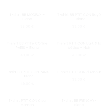
sur 5
T-shirt BB MODEUX –
T-shirt BB PTIT CON Rayé
SOLD OUT
SOLD OUT
Blanc
– Blanc
39,00
€
39,00
€
T-shirt BB PTITe CONne
T-shirt PTIT CON L’art & la
SOLD OUT
SOLD OUT
PARIS – Blanc
bêtise – Noir
49,00
€
49,00
€
T-shirt BB PTIT CON PARIS
T-shirt PTIT CON d’Amour
SOLD OUT
SOLD OUT
– Blanc
39,00
€
49,00
€
T-shirt PTIT CON à sa
T-shirt BB FRENCHY-
SOLD OUT
SOLD OUT
Maman
Blanc