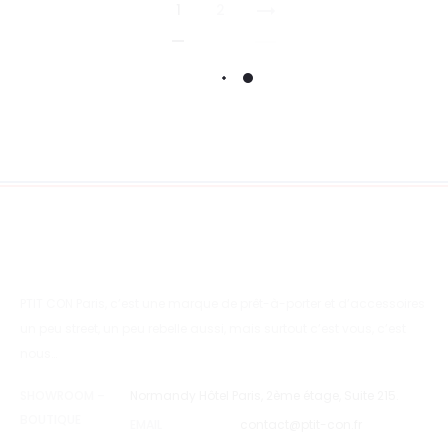
1
2
PTIT CON Paris, c’est une marque de prêt-à-porter et d’accessoires
un peu street, un peu rebelle aussi, mais surtout c’est vous, c’est
nous…
SHOWROOM –
Normandy Hôtel Paris, 2ème étage, Suite 215.
BOUTIQUE
EMAIL
contact@ptit-con.fr