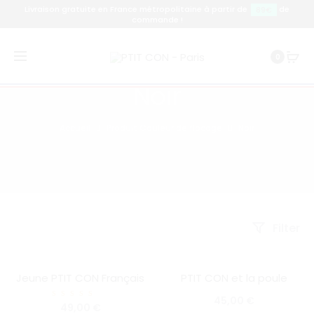
Livraison gratuite en France métropolitaine à partir de
de
89€
commande !
0
Noir
Accueil
Produit Couleur de flocage
Noir
Filter
Jeune PTIT CON Français
PTIT CON et la poule
HOT
SOLD OUT
SOLD OUT
45,00
€
Note
49,00
€
5.00