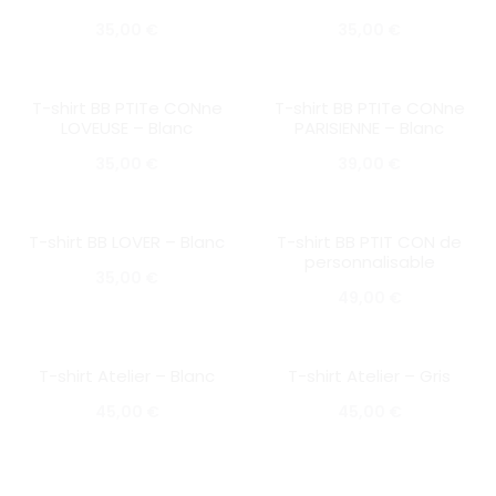
35,00
€
35,00
€
T-shirt BB PTITe CONne
T-shirt BB PTITe CONne
SOLD OUT
SOLD OUT
LOVEUSE – Blanc
PARISIENNE – Blanc
35,00
€
39,00
€
T-shirt BB LOVER – Blanc
T-shirt BB PTIT CON de
SOLD OUT
SOLD OUT
personnalisable
35,00
€
49,00
€
T-shirt Atelier – Blanc
T-shirt Atelier – Gris
SOLD OUT
SOLD OUT
45,00
€
45,00
€