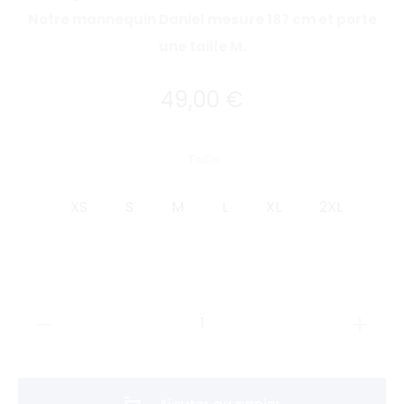
Notre mannequin Daniel mesure 187 cm et porte
une taille M.
49,00
€
Taille
XS
S
M
L
XL
2XL
quantité
de
T-
shirt