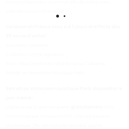
automatiquement un e-mail afin de suivre avec
précision votre commande.
Livraison en France sous 4 à 7 jours et offerte
dès
89 euros d’achat
:
Standard Colissimo
Colissimo contre signature
Point relais/service Mondial Relay ou Colissimo
Retrait au showroom-boutique Paris
Retrait au showroom-boutique Paris disponible le
jour même :
Commande à venir récupérer
gratuitement
dans
notre boutique showroom PTIT CON aux horaires
d’ouverture (11h-19h toute la semaine sauf le