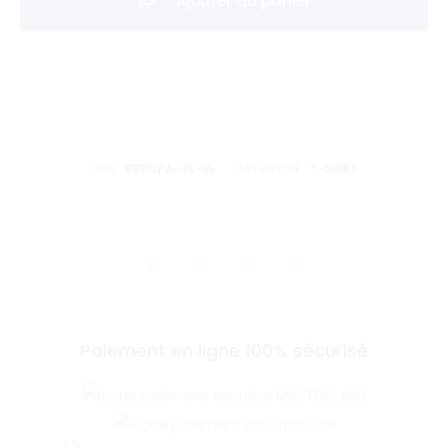
Ajouter au panier
BB
PTIT
CON
PARIS
-
Blanc
UGS :
BBPCPA-TS-BL
CATÉGORIE :
T-SHIRT
SHARE
Paiement en ligne 100% sécurisé