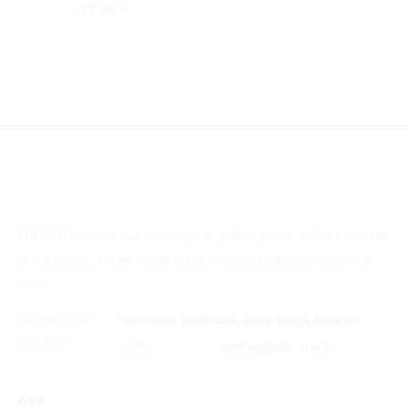
49,00
€
PTIT CON Paris, c’est une marque de prêt-à-porter et d’accessoires
un peu street, un peu rebelle aussi, mais surtout c’est vous, c’est
nous…
SHOWROOM –
Normandy Hôtel Paris, 2ème étage, Suite 215.
BOUTIQUE
EMAIL
contact@ptit-con.fr
AIDE