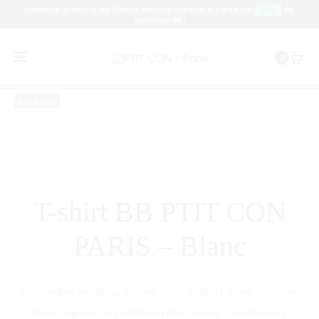
Livraison gratuite en France métropolitaine à partir de
de
89€
commande !
Prod
T-
T-
Accueil
T-shirt
T-shirt BB PTIT CON PARIS – Blanc
0
SHIRT
SHIRT
navig
BB
PTIT
SOLD OUT
PTIT
CON
CON
L’ART
PARIS
&
–
LA
NOIR
BÊTISE
–
T-shirt BB PTIT CON
NOIR
PARIS – Blanc
Disponible en deux coloris (noir/blanc) avec comme
flexographie un patch en PVC épais (noir/blanc).