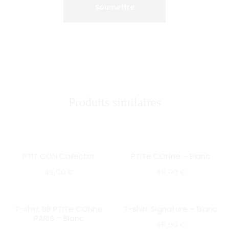
Produits similaires
PTIT CON Collector
PTITe CONne – Blanc
SOLD OUT
SOLD OUT
49,00
€
45,00
€
T-shirt BB PTITe CONne
T-shirt Signature – Blanc
SOLD OUT
SOLD OUT
PARIS – Blanc
45,00
€