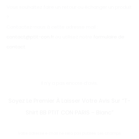
Vous souhaitez faire un retour ou échanger un produit
?
Contactez-nous à cette adresse mail :
contact@ptit-con.fr
ou utilisez notre
formulaire de
contact
.
Il n’y a pas encore d’avis.
A
Soyez Le Premier À Laisser Votre Avis Sur “T-
v
Shirt BB PTIT CON PARIS – Blanc”
i
s
Votre adresse e-mail ne sera pas publiée.
Les champs