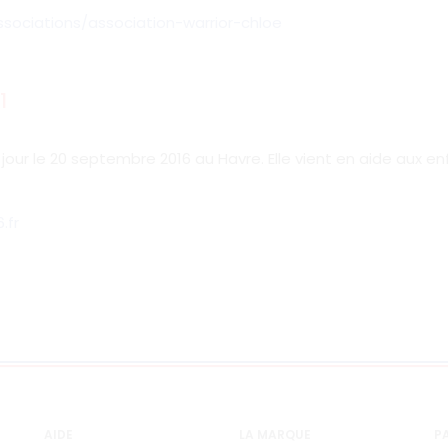
sociations/association-warrior-chloe
1
e jour le 20 septembre 2016 au Havre. Elle vient en aide aux e
.fr
AIDE
LA MARQUE
PA