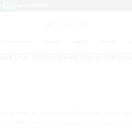
89€
e
de commande !
PROMOTIONS
HOMME
FEMME
ENFANT
A
CON
oui, mais avec de vraies va
 et engagée, reprenant le doigt d’honneur, certes, ma
mme un
PTIT
CON
, il se veut mignon et non vulgaire et 