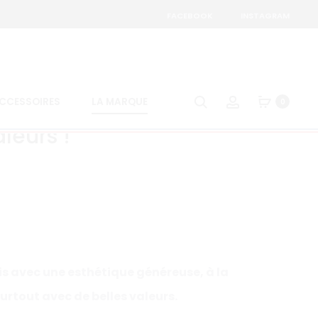
FACEBOOK
INSTAGRAM
Search
Account
CCESSOIRES
LA MARQUE
0
leurs !
is avec une esthétique généreuse, à la
surtout avec de belles valeurs.