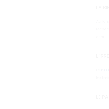
LA BI
Au fond
recher
cool.
L’IRR
Le
PTI
les lim
LE P