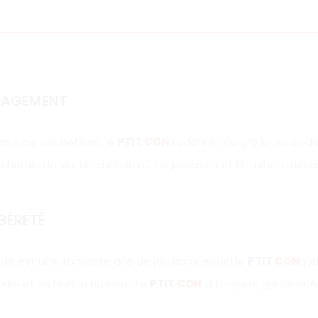
GAGEMENT
ers de ses bêtises, le
PTIT
CON
redéfinit malgré lui les cod
chemin de vie. Un chemin où les passions et l’intuition mèn
GÈRETÉ
de est une immense aire de jeu dans lequel le
PTIT
CON
jou
urire et sa bonne humeur. Le
PTIT
CON
a toujours gardé la l