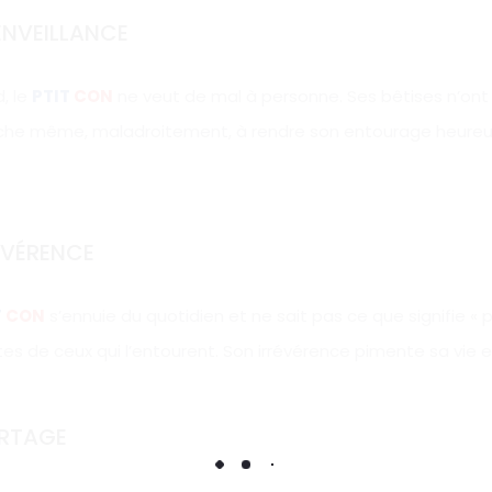
ENVEILLANCE
, le
PTIT
CON
ne veut de mal à personne. Ses bêtises n’ont j
che même, maladroitement, à rendre son entourage heureux
ÉVÉRENCE
T
CON
s’ennuie du quotidien et ne sait pas ce que signifie « 
ites de ceux qui l’entourent. Son irrévérence pimente sa vie e
ARTAGE