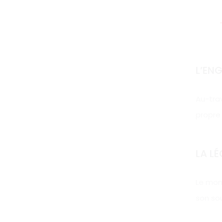
L’EN
Au-trav
propre 
LA LÉ
Le mon
son so