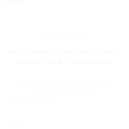
contact
.
Il n’y a pas encore d’avis.
A
Soyez Le Premier À Laisser Votre Avis Sur “T-
v
Shirt PTIT CON L’art & La Bêtise – Noir”
i
s
Votre adresse e-mail ne sera pas publiée.
Les champs
obligatoires sont indiqués avec
*
Votre note
*
Votre avis
*