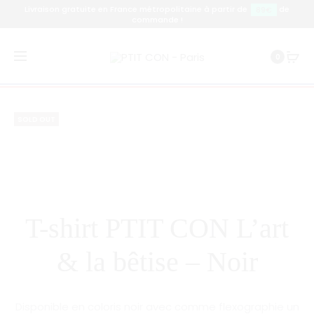
Livraison gratuite en France métropolitaine à partir de
de
89€
commande !
Prod
T-
T-
Accueil
T-shirt
T-shirt PTIT CON L’art & la bêtise –
0
SHIRT
SHIRT
navig
Noir
BB
BB
PTIT
PTITE
SOLD OUT
CON
CONNE
PARIS
PARIS
–
–
BLANC
NOIR
T-shirt PTIT CON L’art
& la bêtise – Noir
Disponible en coloris noir avec comme flexographie un