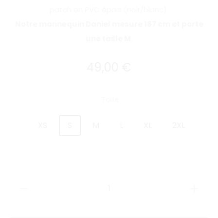
patch en PVC épais (noir/blanc).
Notre mannequin Daniel mesure 187 cm et porte
une taille M.
49,00
€
Taille
XS
S
M
L
XL
2XL
quantité
de
T-