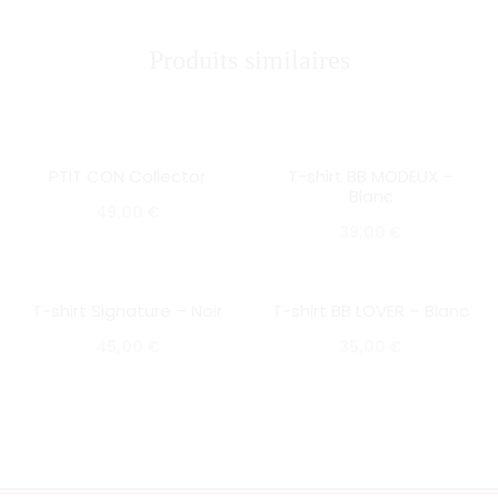
Produits similaires
PTIT CON Collector
T-shirt BB MODEUX –
SOLD OUT
SOLD OUT
Blanc
49,00
€
39,00
€
T-shirt Signature – Noir
T-shirt BB LOVER – Blanc
SOLD OUT
SOLD OUT
45,00
€
35,00
€