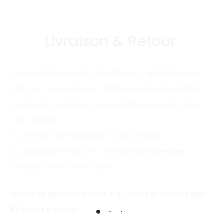
Livraison & Retour
Les commandes sont préparées et expédiées sous
48h (sauf weekend, jours fériés et précommandes).
En période de soldes ou promotions, ce temps peut-
être allongé.
Au moment de l’expédition, vous recevez
automatiquement un e-mail afin de suivre avec
précision votre commande.
Livraison en France sous 4 à 7 jours et offerte
dès
89 euros d’achat
: