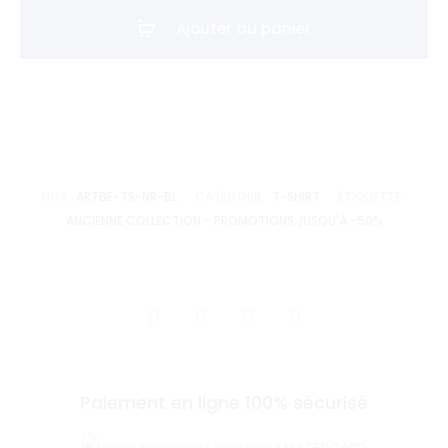
shirt
Ajouter au panier
PTIT
CON
L'art
&
la
bêtise
UGS :
ARTBE-TS-NR-BL
CATÉGORIE :
T-SHIRT
ÉTIQUETTE :
-
ANCIENNE COLLECTION - PROMOTIONS JUSQU'À -50%
Noir
SHARE
Paiement en ligne 100% sécurisé