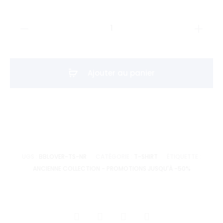
quantité
de
T-
shirt
Ajouter au panier
BB
LOVER
-
Noir
UGS :
BBLOVER-TS-NR
CATÉGORIE :
T-SHIRT
ÉTIQUETTE :
ANCIENNE COLLECTION - PROMOTIONS JUSQU'À -50%
SHARE