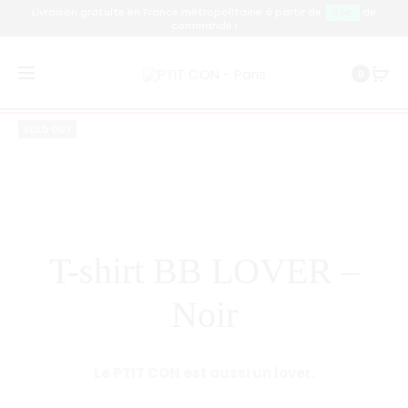
Livraison gratuite en France métropolitaine à partir de
de
89€
commande !
Prod
T-
T-
Accueil
T-shirt
T-shirt BB LOVER – Noir
0
SHIRT
SHIRT
navig
ATELIER
BB
SOLD OUT
–
PTIT
NOIR
CON
DE
PERSONN
T-shirt BB LOVER –
Noir
Le PTIT CON est aussi un lover.