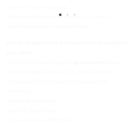
Colissimo contre signature
Point relais/service Mondial Relay ou Colissimo
Retrait au showroom-boutique Paris
Retrait au showroom-boutique Paris disponible le
jour même :
Commande à venir récupérer
gratuitement
dans
notre boutique showroom PTIT CON aux horaires
d’ouverture (11h-19h toute la semaine sauf le
dimanche).
Normandy Hôtel Paris,
Suite 215, 2ème étage,
7 rue de l’échelle, 75001 Paris