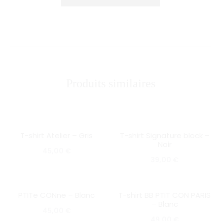
E
R
–
N
o
Produits similaires
i
r
T-shirt Atelier – Gris
T-shirt Signature block –
SOLD OUT
SOLD OUT
Noir
45,00
€
39,00
€
PTITe CONne – Blanc
T-shirt BB PTIT CON PARIS
SOLD OUT
SOLD OUT
– Blanc
45,00
€
49,00
€