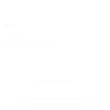
Rade
Note
5
sur 5
21 avril 2020
1
Perfect product of Ptitcon
a
v
i
s
p
Ajouter Un Avis
o
u
Votre adresse e-mail ne sera pas publiée.
Les champs
obligatoires sont indiqués avec
*
r