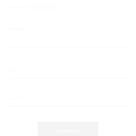
T
Votre note
*
-
s
Votre avis
*
h
i
r
Nom
*
t
B
B
E-mail
*
L
O
V