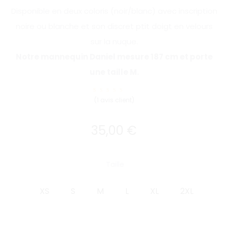
Disponible en deux coloris (noir/blanc) avec inscription
noire ou blanche et son discret ptit doigt en velours
sur la nuque.
Notre mannequin Daniel mesure 187 cm et porte
une taille M.
1
Noté
(
1
avis client)
5.00
sur 5
basé
sur
notatio
35,00
€
n
client
Taille
XS
S
M
L
XL
2XL