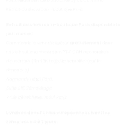
Point relais/service Mondial Relay ou Colissimo
Retrait au showroom-boutique Paris
Retrait au showroom-boutique Paris disponible le
jour même :
Commande à venir récupérer
gratuitement
dans
notre boutique showroom PTIT CON aux horaires
d’ouverture (11h-19h toute la semaine sauf le
dimanche).
Normandy Hôtel Paris,
Suite 215, 2ème étage,
7 rue de l’échelle, 75001 Paris
Livraison dans l’Union européenne suivant les
zones, sous 4 à 7 jours :