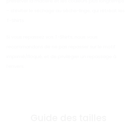
préserver la matière et les couleurs plus longtemps
– d’éviter le séchage au sèche-linge, qui rétrécit les
T-Shirts
Si vous repassez vos T-Shirts, nous vous
recommandons de ne pas repasser sur le motif
imprimé/floqué, et de privilégier un repassage à
l’envers.
Guide des tailles