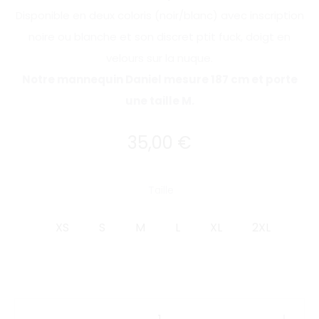
Disponible en deux coloris (noir/blanc) avec inscription
noire ou blanche et son discret ptit fuck, doigt en
velours sur la nuque.
Notre mannequin Daniel mesure 187 cm et porte
une taille M.
35,00
€
Taille
XS
S
M
L
XL
2XL
quantité