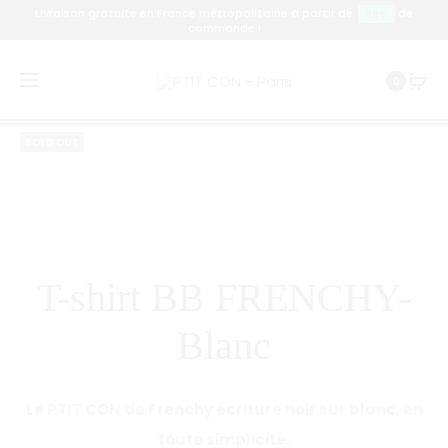
Livraison gratuite en France métropolitaine à partir de
de
89€
commande !
Prod
T-
T-
Accueil
T-shirt
T-shirt BB FRENCHY- Blanc
0
SHIRT
SHIRT
navig
BB
PTIT
SOLD OUT
FRENCHY
CON
BORDEAU
À
SA
MAMAN
T-shirt BB FRENCHY-
Blanc
Le PTIT CON de Frenchy écriture noir sur blanc, en
toute simplicité.