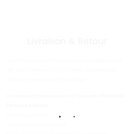
Livraison & Retour
Les commandes sont préparées et expédiées sous
48h (sauf weekend et jours fériés). En période de
soldes ce temps peut-être allongé.
Livraison en France sous 4 à 7 jours et offerte
dès
69 euros d’achat
:
Standard Colissimo
Colissimo contre signature