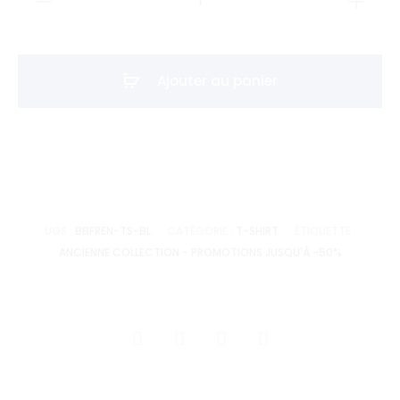
de
T-
shirt
Ajouter au panier
BB
FRENCHY-
Blanc
UGS :
BBFREN-TS-BL
CATÉGORIE :
T-SHIRT
ÉTIQUETTE :
ANCIENNE COLLECTION - PROMOTIONS JUSQU'À -50%
SHARE