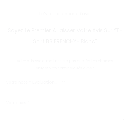
Il n’y a pas encore d’avis.
A
Soyez Le Premier À Laisser Votre Avis Sur “T-
v
Shirt BB FRENCHY- Blanc”
i
s
Votre adresse e-mail ne sera pas publiée.
Les champs
obligatoires sont indiqués avec
*
Votre note
*
Votre avis
*