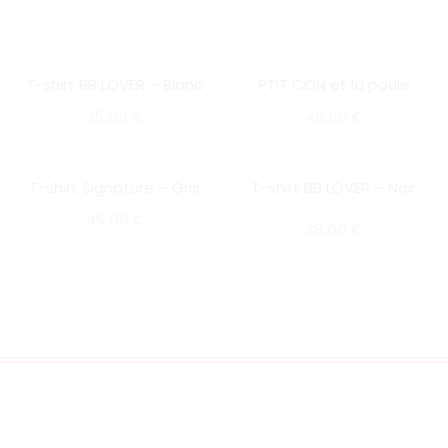
T-shirt BB LOVER – Blanc
PTIT CON et la poule
SOLD OUT
SOLD OUT
35,00
€
45,00
€
T-shirt Signature – Gris
T-shirt BB LOVER – Noir
SOLD OUT
SOLD OUT
45,00
€
Note
35,00
€
5.00
sur 5