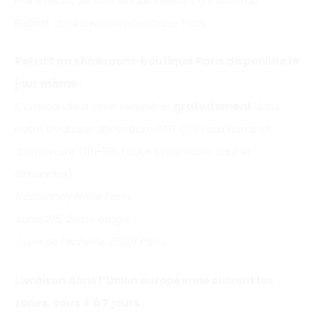
Point relais/service Mondial Relay ou Colissimo
Retrait au showroom-boutique Paris
Retrait au showroom-boutique Paris disponible le
jour même :
Commande à venir récupérer
gratuitement
dans
notre boutique showroom PTIT CON aux horaires
d’ouverture (11h-19h toute la semaine sauf le
dimanche).
Normandy Hôtel Paris,
Suite 215, 2ème étage,
7 rue de l’échelle, 75001 Paris
Livraison dans l’Union européenne suivant les
zones, sous 4 à 7 jours :