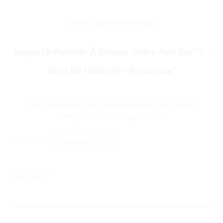
Il n’y a pas encore d’avis.
A
Soyez Le Premier À Laisser Votre Avis Sur “T-
v
Shirt BB FRENCHY- Bordeaux”
i
s
Votre adresse e-mail ne sera pas publiée.
Les champs
obligatoires sont indiqués avec
*
Votre note
*
Votre avis
*