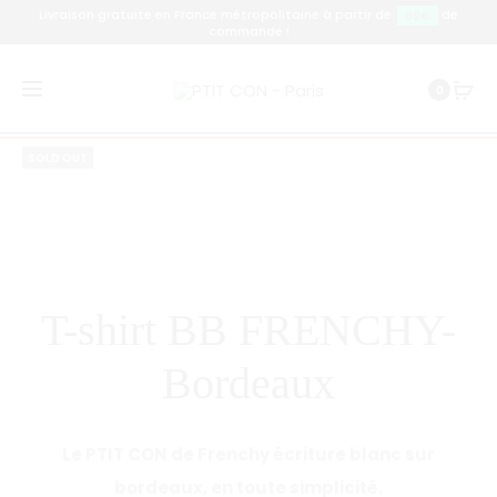
Livraison gratuite en France métropolitaine à partir de
de
89€
commande !
Prod
T-
T-
Accueil
T-shirt
T-shirt BB FRENCHY- Bordeaux
0
SHIRT
SHIRT
navig
BB
BB
SOLD OUT
FRENCHY
FRENCHY
NOIR
BLANC
T-shirt BB FRENCHY-
Bordeaux
Le PTIT CON de Frenchy écriture blanc sur
bordeaux, en toute simplicité.