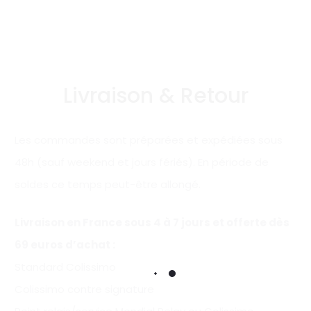
Livraison & Retour
Les commandes sont préparées et expédiées sous
48h (sauf weekend et jours fériés). En période de
soldes ce temps peut-être allongé.
Livraison en France sous 4 à 7 jours et offerte
dès
69 euros d’achat
:
Standard Colissimo
Colissimo contre signature