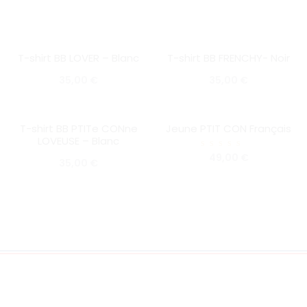
T-shirt BB LOVER – Blanc
T-shirt BB FRENCHY- Noir
SOLD OUT
SOLD OUT
35,00
€
35,00
€
T-shirt BB PTITe CONne
Jeune PTIT CON Français
SOLD OUT
HOT
LOVEUSE – Blanc
SOLD OUT
Note
49,00
€
35,00
€
5.00
sur 5