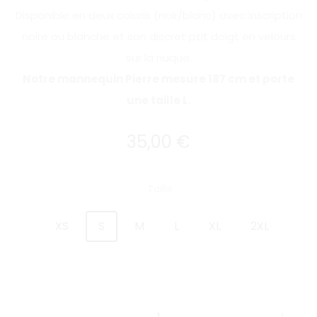
Disponible en deux coloris (noir/blanc) avec inscription
noire ou blanche et son discret ptit doigt en velours
sur la nuque.
Notre mannequin Pierre mesure 187 cm et porte
une taille L.
35,00
€
Taille
XS
S
M
L
XL
2XL
quantité