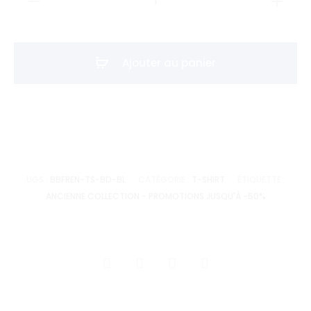
de
T-
shirt
Ajouter au panier
BB
FRENCHY-
Bordeaux
UGS :
BBFREN-TS-BD-BL
CATÉGORIE :
T-SHIRT
ÉTIQUETTE :
ANCIENNE COLLECTION - PROMOTIONS JUSQU'À -50%
SHARE