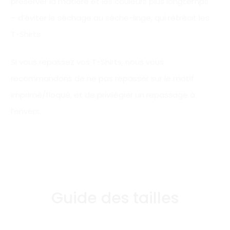
préserver la matière et les couleurs plus longtemps
– d’éviter le séchage au sèche-linge, qui rétrécit les
T-Shirts
Si vous repassez vos T-Shirts, nous vous
recommandons de ne pas repasser sur le motif
imprimé/floqué, et de privilégier un repassage à
l’envers.
Guide des tailles