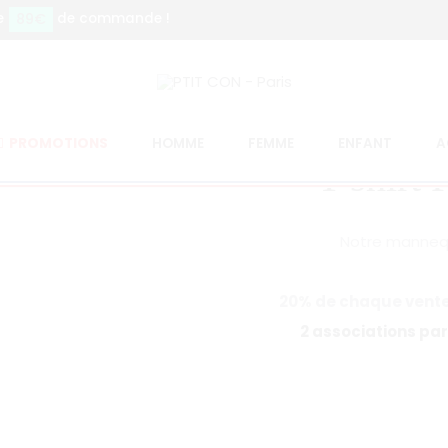
89€
e
de commande !
PROMOTIONS
HOMME
FEMME
ENFANT
A
T-shirt
Notre mannequi
20% de chaque vente 
2 associations par