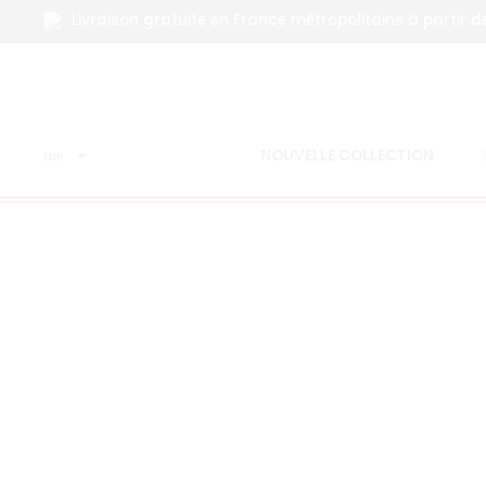
Livraison gratuite en France métropolitaine à partir d
Accueil
T-shirt
T-shirt PTIT CON d’Amour
NOUVELLE COLLECTION
EUR
SOLD OUT