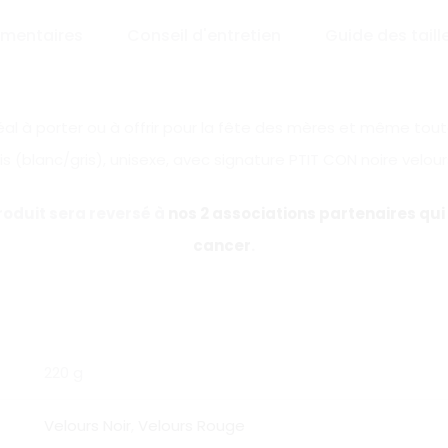
émentaires
Conseil d'entretien
Guide des taill
idéal à porter ou à offrir pour la fête des mères et même tou
is (blanc/gris), unisexe, avec signature PTIT CON noire velou
roduit sera reversé à
nos 2 associations partenaires qui
cancer
.
220 g
Velours Noir
,
Velours Rouge