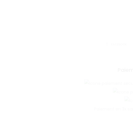
PTIT
CON
d’Amour
SHARE
FACEBOOK
Paiem
Paiement en 3x sa