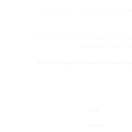
Description
Informations compl
Notre t-shirt PTIT CON d’Amour, le t-shirt 
Disponible en deux color
20% de chaque vente réalisée avec ce p
Poids
Flocage