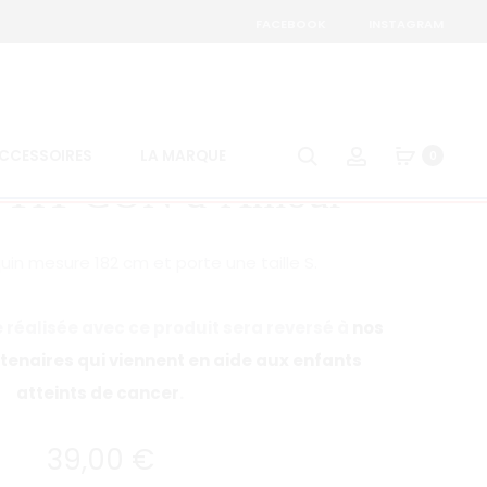
FACEBOOK
INSTAGRAM
Produc
T-
T-
SHIRT
SHIRT
naviga
PTIT
SIGNATURE
Search
Account
CCESSOIRES
LA MARQUE
0
CON
BLOCK
 PTIT CON d’Amour
À
–
SA
KAKI
MAMAN
n mesure 182 cm et porte une taille S.
réalisée avec ce produit sera reversé à
nos
tenaires qui viennent en aide aux enfants
atteints de cancer
.
39,00
€