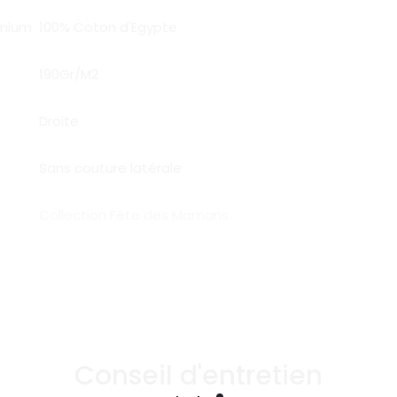
emium
100% Coton d'Egypte
190Gr/M2
Droite
Sans couture latérale
Collection Fête des Mamans
Conseil d'entretien