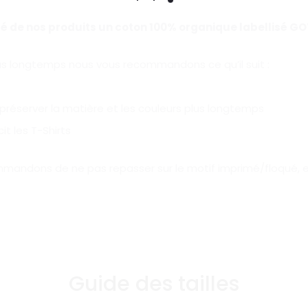
ité de nos produits un coton 100% organique labellisé G
plus longtemps nous vous recommandons ce qu’il suit :
 préserver la matière et les couleurs plus longtemps
it les T-Shirts
mmandons de ne pas repasser sur le motif imprimé/floqué, et 
Guide des tailles