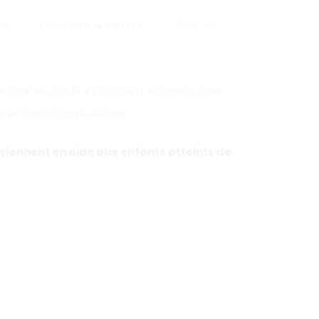
es
Livraison & Retour
Avis
0
te l’année, car le PTIT CON a un grand cœur…
rs et cœur rouge velours.
 viennent en aide aux enfants atteints de