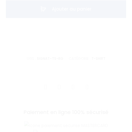
shirt
Ajouter au panier
Signature
-
Rouge
UGS :
SIGNAT-TS-RG
CATÉGORIE :
T-SHIRT
SHARE
Paiement en ligne 100% sécurisé