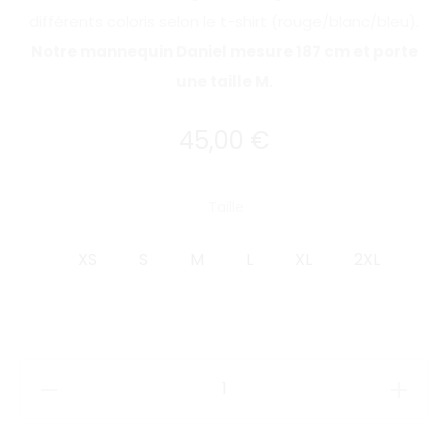
différents coloris selon le t-shirt (rouge/blanc/bleu).
Notre mannequin Daniel mesure 187 cm et porte
une taille M.
45,00
€
Taille
XS
S
M
L
XL
2XL
quantité
de
T-