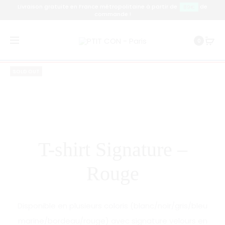
Livraison gratuite en France métropolitaine à partir de
de
89€
commande !
Prod
T-
T-
Accueil
T-shirt
T-shirt Signature – Rouge
0
SHIRT
SHIRT
navig
SIGNATU
SIGNATU
SOLD OUT
–
–
KAKI
BORDEAU
T-shirt Signature –
Rouge
Disponible en plusieurs coloris (blanc/noir/gris/bleu
marine/bordeau/rouge) avec signature velours en