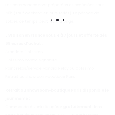
Les commandes sont préparées et expédiées sous
48h (sauf weekend et jours fériés). En période de
soldes ce temps peut-être allongé.
Livraison en France sous 4 à 7 jours et offerte
dès
69 euros d’achat
:
Standard Colissimo
Colissimo contre signature
Point relais/service Mondial Relay ou Colissimo
Retrait au showroom-boutique Paris
Retrait au showroom-boutique Paris disponible le
jour même :
Commande à venir récupérer
gratuitement
dans
notre boutique showroom PTIT CON aux horaires