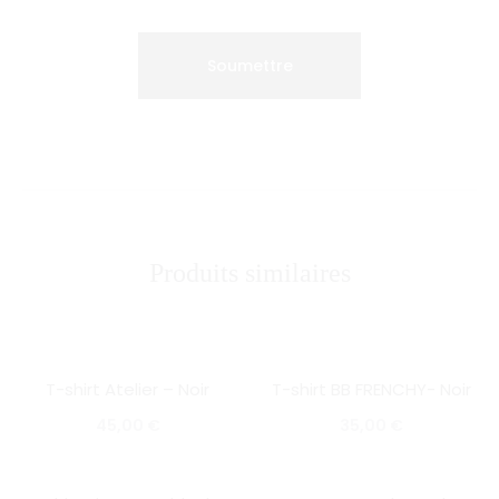
Produits similaires
T-shirt Atelier – Noir
T-shirt BB FRENCHY- Noir
SOLD OUT
SOLD OUT
45,00
€
35,00
€