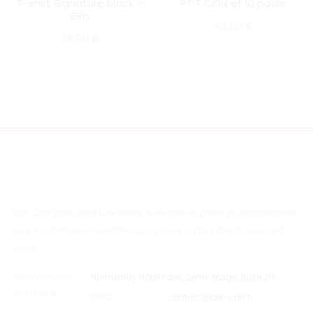
T-shirt Signature block –
PTIT CON et la poule
SOLD OUT
SOLD OUT
Gris
45,00
€
39,00
€
PTIT CON Paris, c’est une marque de prêt-à-porter et d’accessoires
un peu street, un peu rebelle aussi, mais surtout c’est vous, c’est
nous…
SHOWROOM –
Normandy Hôtel Paris, 2ème étage, Suite 215.
BOUTIQUE
EMAIL
contact@ptit-con.fr