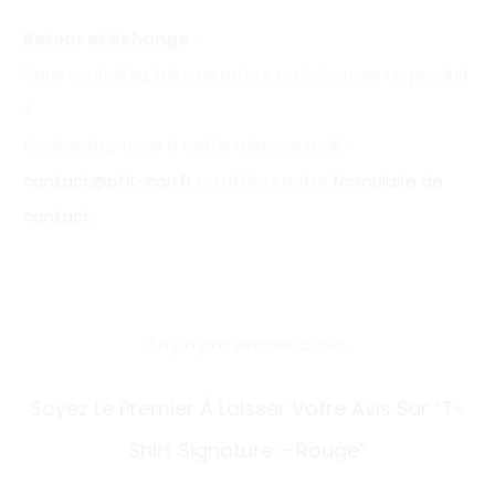
Retour et échange :
Vous souhaitez faire un retour ou échanger un produit
?
Contactez-nous à cette adresse mail :
contact@ptit-con.fr
ou utilisez notre
formulaire de
contact
.
Il n’y a pas encore d’avis.
A
Soyez Le Premier À Laisser Votre Avis Sur “T-
v
Shirt Signature – Rouge”
i