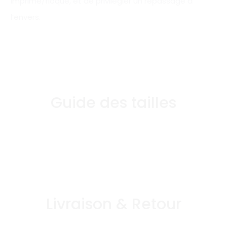
imprimé/floqué, et de privilégier un repassage à
l’envers.
Guide des tailles
Livraison & Retour