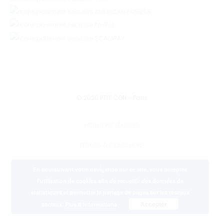
© 2020 PTIT CON - Paris
MENTIONS LÉGALES
TERMES & CONDITIONS
PRESSE
En poursuivant votre navigation sur ce site, vous acceptez
l'utilisation de cookies afin de recueillir des données de
statistiques et permettre le partage de pages sur les réseaux
F
I
a
n
Accepter
sociaux.
Plus d’informations
c
s
e
t
b
a