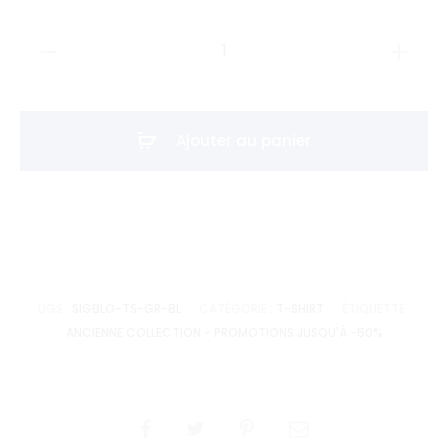
quantité
de
T-
shirt
Ajouter au panier
Signature
block
-
Gris
Velours
Blanc
UGS :
SIGBLO-TS-GR-BL
CATÉGORIE :
T-SHIRT
ÉTIQUETTE :
ANCIENNE COLLECTION - PROMOTIONS JUSQU'À -50%
SHARE