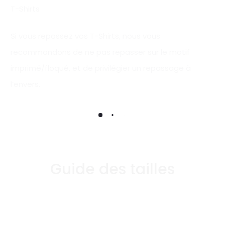
T-Shirts
Si vous repassez vos T-Shirts, nous vous
recommandons de ne pas repasser sur le motif
imprimé/floqué, et de privilégier un repassage à
l’envers.
Guide des tailles