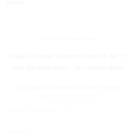
contact
.
Il n’y a pas encore d’avis.
A
Soyez Le Premier À Laisser Votre Avis Sur “T-
v
Shirt Signature Block – Gris Velours Blanc”
i
s
Votre adresse e-mail ne sera pas publiée.
Les champs
obligatoires sont indiqués avec
*
Votre note
*
Votre avis
*