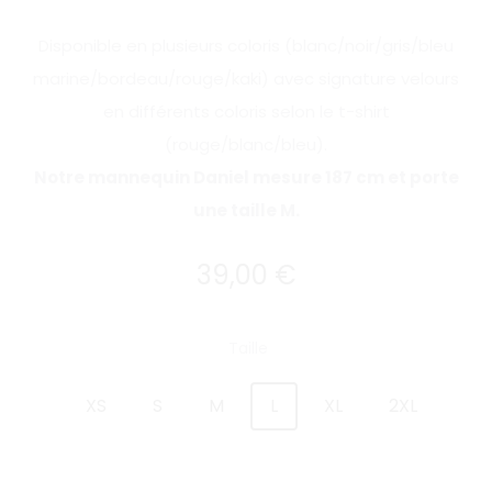
Disponible en plusieurs coloris (blanc/noir/gris/bleu
marine/bordeau/rouge/kaki) avec signature velours
en différents coloris selon le t-shirt
(rouge/blanc/bleu).
Notre mannequin Daniel mesure 187 cm et porte
une taille M.
39,00
€
Taille
XS
S
M
L
XL
2XL