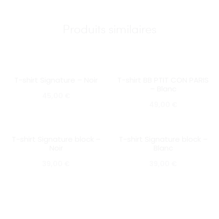
Produits similaires
T-shirt Signature – Noir
T-shirt BB PTIT CON PARIS
SOLD OUT
SOLD OUT
– Blanc
45,00
€
49,00
€
T-shirt Signature block –
T-shirt Signature block –
SOLD OUT
SOLD OUT
Noir
Blanc
39,00
€
39,00
€