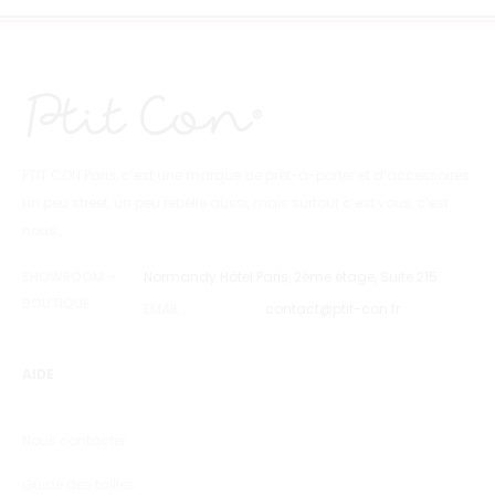
PTIT CON Paris, c’est une marque de prêt-à-porter et d’accessoires
un peu street, un peu rebelle aussi, mais surtout c’est vous, c’est
nous…
SHOWROOM –
Normandy Hôtel Paris, 2ème étage, Suite 215.
BOUTIQUE
EMAIL
contact@ptit-con.fr
AIDE
Nous contacter
Guide des tailles