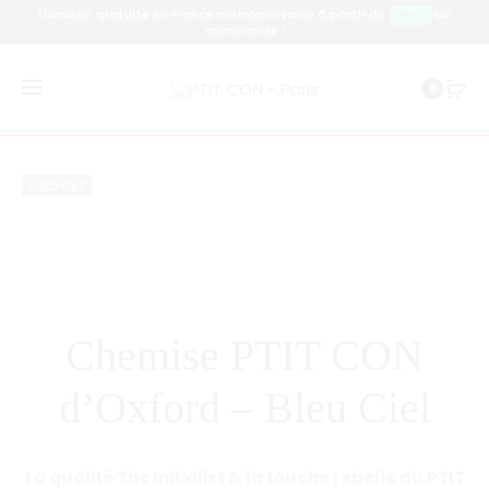
Livraison gratuite en France métropolitaine à partir de
de
89€
commande !
Prod
CHEMISE
CHEMISE
Accueil
Chemise
Chemise PTIT CON d’Oxford –
0
PTITE
PTITE
navig
Bleu Ciel
CONNE
CONNE
D’OXFOR
D’OXFOR
SOLD OUT
–
–
BLANC
BLEU
CIEL
Chemise PTIT CON
d’Oxford – Bleu Ciel
La qualité The Initialist & la touche rebelle du PTIT