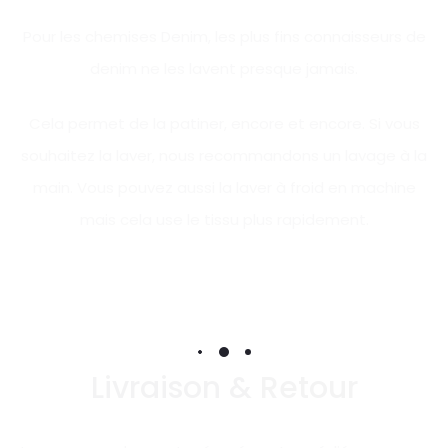
Pour les chemises Denim, les plus fins connaisseurs de
denim ne les lavent presque jamais.
Cela permet de la patiner, encore et encore. Si vous
souhaitez la laver, nous recommandons un lavage à la
main. Vous pouvez aussi la laver à froid en machine
mais cela use le tissu plus rapidement.
Livraison & Retour