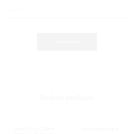
E-mail
*
Produits similaires
Jean PTITe CONne
Veste Baroudeur
SOLD OUT
SOLD OUT