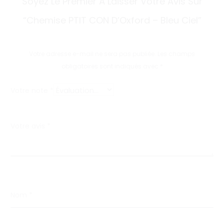
Soyez Le Premier À Laisser Votre Avis Sur
v
“Chemise PTIT CON D’Oxford – Bleu Ciel”
i
s
Votre adresse e-mail ne sera pas publiée.
Les champs
obligatoires sont indiqués avec
*
Votre note
*
Votre avis
*
Nom
*