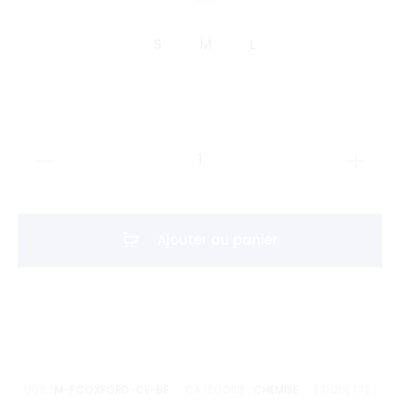
S
M
L
quantité
de
Chemise
PTIT
Ajouter au panier
CON
d’Oxford
-
Bleu
Ciel
UGS :
M-PCOXFORD-CE-BE
CATÉGORIE :
CHEMISE
ÉTIQUETTE :