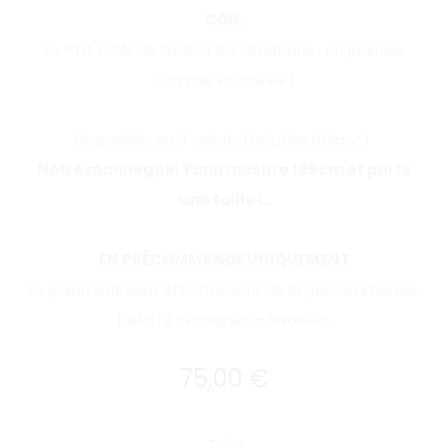
CON.
Le PTIT CON de toutes les situations : en journée
comme en soirée !
Disponible en 3 coloris (gris/bleu/blanc).
Notre mannequin Yann mesure 185cm et porte
une taille L.
EN PRÉCOMMANDE UNIQUEMENT
Le paiement sera effectué lors de la précommande.
Délai : 2 semaines + livraison.
75,00
€
Taille