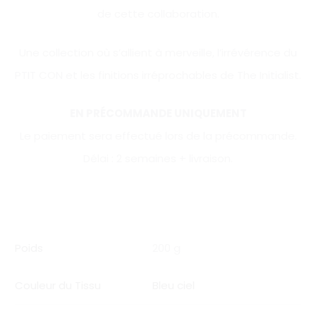
de cette collaboration.
Une collection où s’allient à merveille, l’irrévérence du
PTIT CON et les finitions irréprochables de The Initialist.
EN PRÉCOMMANDE UNIQUEMENT
Le paiement sera effectué lors de la précommande.
Délai : 2 semaines + livraison.
Poids
200 g
Couleur du Tissu
Bleu ciel