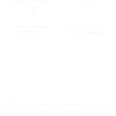
Gravure de mode
175,00
€
95,00
€
Chemise PTIT CON
Chemise PTITe CONne
SOLD OUT
SOLD OUT
d’Oxford – Gris
en denim Japonais
75,00
€
115,00
€
PTIT CON Paris, c’est une marque de prêt-à-porter et d’accessoires
un peu street, un peu rebelle aussi, mais surtout c’est vous, c’est