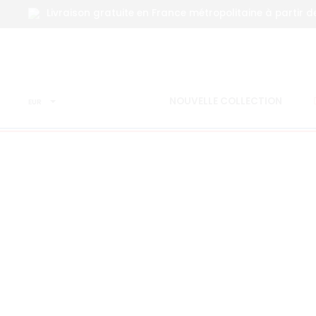
Livraison gratuite en France métropolitaine à partir d
Accueil
Veste
Veste Baroudeur
NOUVELLE COLLECTION
EUR
SOLD OUT