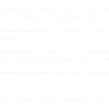
ous 48h (sauf weekend et jours fériés). En période de sol
cevez automatiquement un e-mail afin de suivre avec préci
rte
dès 89 euros d’achat
:
Standard Colissimo Colissimo con
que Paris
ible le jour même :
Commande à venir récupérer
gratui
a semaine sauf le dimanche).
Normandy Hôtel Paris, Suite 215,
s zones, sous 4 à 7 jours :
Colissimo Europe Colissimo Euro
 Expert
retour ou échanger un produit ? Contactez-nous à cette adr