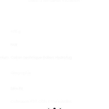
Délai : 2 semaines + livraison.
600 g
Noir
emium
Coton technique Italien
,
Hydrofug
Sérigraphie
Slim Fit
Collection PTIT CON x The Initialist