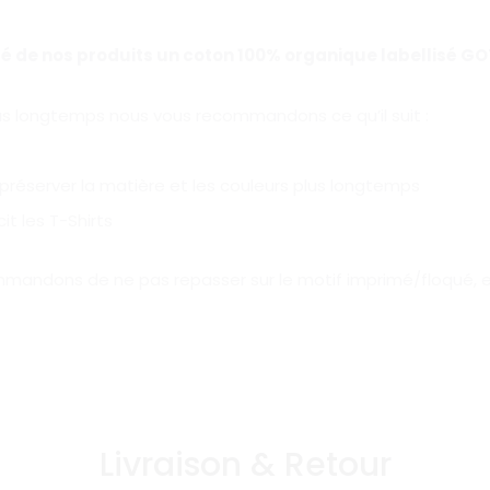
ité de nos produits un coton 100% organique labellisé G
plus longtemps nous vous recommandons ce qu’il suit :
 préserver la matière et les couleurs plus longtemps
it les T-Shirts
mmandons de ne pas repasser sur le motif imprimé/floqué, et 
Livraison & Retour