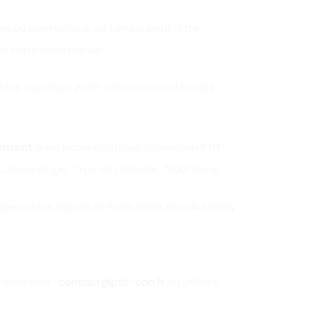
des ou promotions, ce temps peut-être
sion votre commande.
tre signature Point relais/service Mondial
tement
dans notre boutique showroom PTIT
 2ème étage, 7 rue de l’échelle, 75001 Paris
pe contre signature Point relais Mondial Relay
esse mail :
contact@ptit-con.fr
ou utilisez