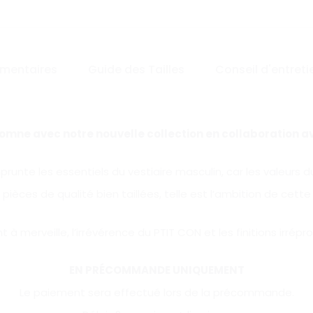
mentaires
Guide des Tailles
Conseil d'entreti
omne avec notre nouvelle collection en collaboration ave
prunte les essentiels du vestiaire masculin, car les valeurs 
pièces de qualité bien taillées, telle est l’ambition de cette
nt à merveille, l’irrévérence du PTIT CON et les finitions irrépro
EN PRÉCOMMANDE UNIQUEMENT
Le paiement sera effectué lors de la précommande.