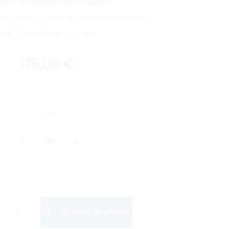
PRÉCOMMANDE UNIQUEMENT
era effectué lors de la précommande.
lai : 2 semaines + livraison.
175,00
€
Taille
S
M
L
Ajouter au panier