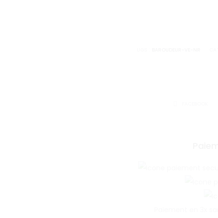
Veste
Baroude
UGS :
BAROUDEUR-VE-NR
CA
SHARE
FACEBOOK
Paiem
Paiement en 3x sa