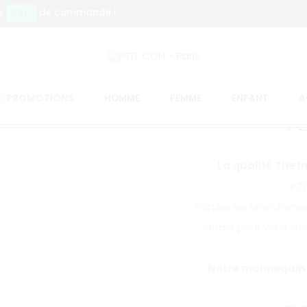
89€
e
de commande !
PROMOTIONS
HOMME
FEMME
ENFANT
A
Ve
La qualité The In
PTI
Portée sur une chemis
Idéale pour vous sui
Notre mannequin Y