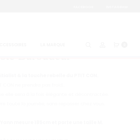
FACEBOOK
INSTAGRAM
Pro
VESTE
HARR
nav
PTIT
Search
Account
CCESSOIRES
LA MARQUE
0
CON
ste Baroudeur
ANGLA
–
ATELI
itialist & la touche rebelle du PTIT CON.
T CON ne prendra pas froid…
e elle sera à la fois élégante et décontractée.
vre toute la journée, sans repasser chez vous.
ann mesure 185cm et porte une taille M.