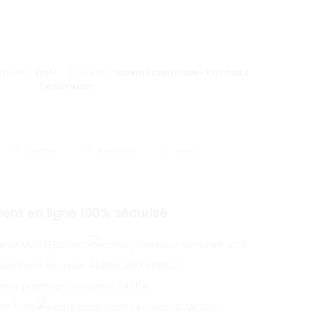
ur
TÉGORIE :
VESTE
ÉTIQUETTE :
NOUVELLE COLLECTION - PTIT CON X
THE INITIALIST
TWITTER
PINTEREST
EMAIL
ent en ligne 100% sécurisé
ns frais