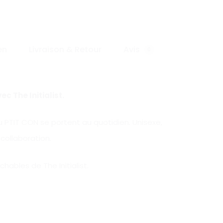
en
Livraison & Retour
Avis
0
c The Initialist.
du PTIT CON se portent au quotidien. Unisexe,
 collaboration.
chables de The Initialist.