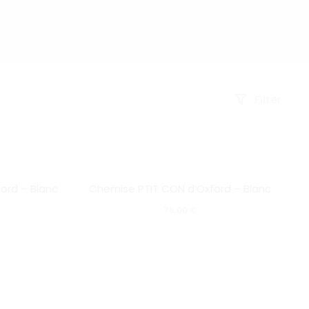
Filter
SOLD OUT
ord – Blanc
Chemise PTIT CON d’Oxford – Blanc
75,00
€