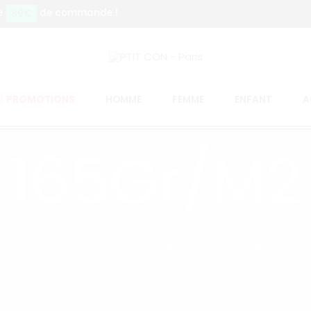
89€
e
de commande !
PROMOTIONS
HOMME
FEMME
ENFANT
A
165Gr/M2
Accueil
Produit Grammage du tissu
165Gr/M2