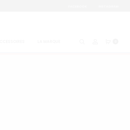
FACEBOOK
INSTAGRAM
Search
Account
CCESSOIRES
LA MARQUE
0