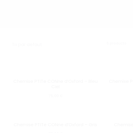
Sho
6 products
all
6
res
SOLD OUT
SOLD OUT
Chemise PTITe CONne d’Oxford – Bleu
Chemise PT
Ciel
75,00
€
SOLD OUT
SOLD OUT
Chemise PTITe CONne d’Oxford – Gris
Chemise 