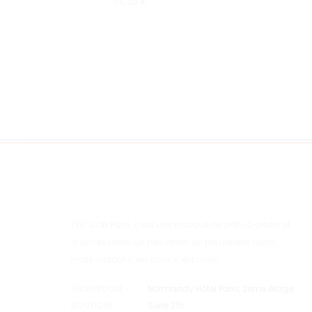
75,00
€
PTIT CON Paris, c’est une marque de prêt-à-porter et
d’accessoires un peu street, un peu rebelle aussi,
mais surtout c’est vous, c’est nous…
SHOWROOM –
Normandy Hôtel Paris, 2ème étage,
BOUTIQUE
Suite 215.