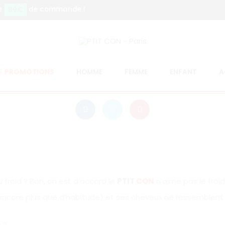
89€
e
de commande !
20 mars 2018
LES NOUVELLES
e PTIT CON face au fro
PROMOTIONS
HOMME
FEMME
ENFANT
A
 froid ? Bon, on est d’accord le
PTIT
CON
n’aime pas le froid.
core plus que d’habitude) et ses cheveux ne ressemblent p
 ?