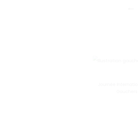
Navigatio
de
l’article
Journée Internati
Gauchers