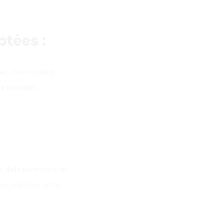
tées :
vec du chocolat
 es malade…
il définitivement et
ur pas cher et la