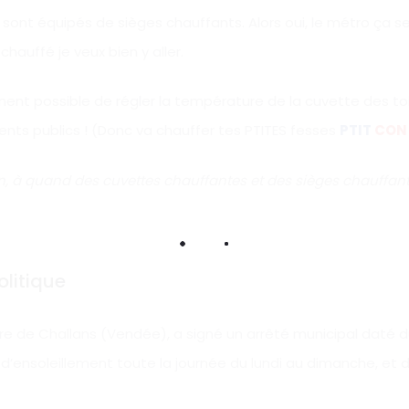
 sont équipés de sièges chauffants. Alors oui, le métro ça s
chauffé je veux bien y aller.
ement possible de régler la température de la cuvette des to
ents publics ! (Donc va chauffer tes PTITES fesses
PTIT
CO
, à quand des cuvettes chauffantes et des sièges chauffant
olitique
e de Challans (Vendée), a signé un arrêté municipal daté du
 d’ensoleillement toute la journée du lundi au dimanche, et de