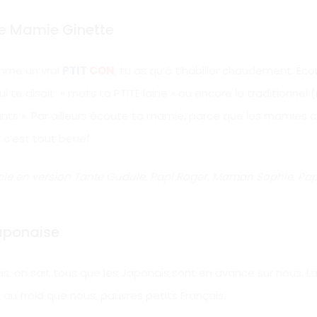
de Mamie Ginette
omme un vrai
PTIT
CON
, tu as qu’à t’habiller chaudement. Éco
 te disait « mets ta PTITE laine » ou encore le traditionnel 
ants ». Par ailleurs écoute ta mamie, parce que les mamies c
 c’est tout benef.
able en version Tante Gudule, Papi Roger, Maman Sophie, Pap
japonaise
 on sait tous que les Japonais sont en avance sur nous. La 
au froid que nous, pauvres petits Français.