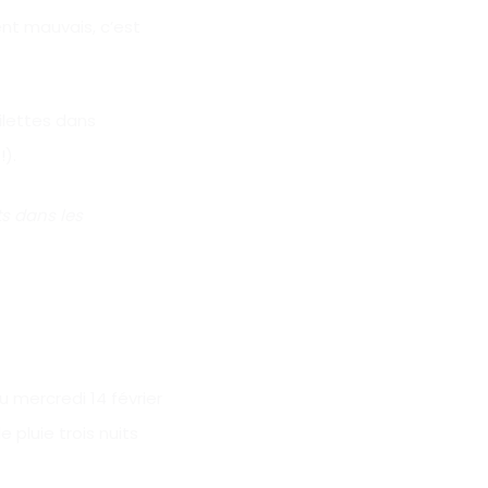
ent mauvais, c’est
ilettes dans
N
!).
s dans les
 mercredi 14 février
 pluie trois nuits