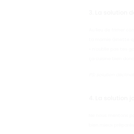
3. La solution 
Au lieu de frimer c
ta mamie Ginette qui
« n’oublie pas tes g
ça cuisine bien donc
PS: solution déclin
4. La solution 
Ne nous mentons pas,
bien mieux préparés 