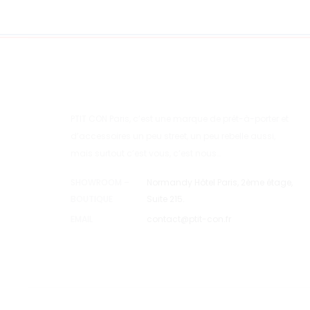
PTIT CON Paris, c’est une marque de prêt-à-porter et
d’accessoires un peu street, un peu rebelle aussi,
mais surtout c’est vous, c’est nous…
SHOWROOM –
Normandy Hôtel Paris, 2ème étage,
BOUTIQUE
Suite 215.
EMAIL
contact@ptit-con.fr