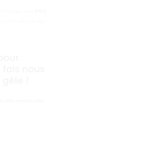
ace Serge, chez
PTIT
n on ira se plaindre
pour
, fais nous
 gèle !
que, nos sweats sont