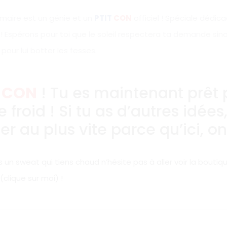
 maire est un génie et un
PTIT
CON
officiel ! Spéciale dédic
 ! Espérons pour toi que le soleil respectera ta demande sino
pour lui botter les fesses.
T
CON
! Tu es maintenant prêt 
e froid ! Si tu as d’autres idées
er au plus vite parce qu’ici, on
es un sweat qui tiens chaud n’hésite pas à aller voir la bouti
(clique sur moi)
!