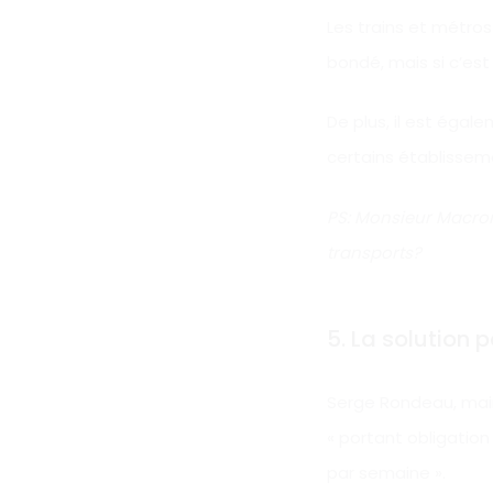
Les trains et métros
bondé, mais si c’est 
De plus, il est égal
certains établissem
PS: Monsieur Macron
transports?
5. La solution p
Serge Rondeau, mair
« portant obligation
par semaine ».