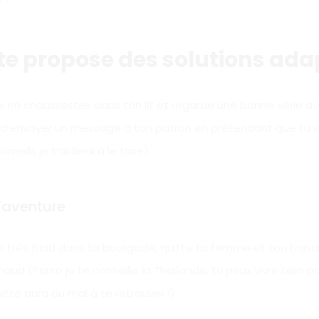
te propose des solutions adap
toi en chaussettes dans ton lit et regarde une bonne série a
s d’envoyer un message à ton patron en prétendant que tu
eils je t’aiderai à le faire).
d’aventure
très très froid dans ta bourgade, quitte ta femme et ton trava
aud (Perso je te conseille la Thaïlande, tu peux vivre bien po
té aura du mal à te retrouver !).