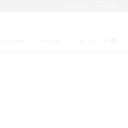
FACEBOOK
INSTAGRAM
id
Search
Account
CCESSOIRES
LA MARQUE
0
 Il grelotte, est de
lus à rien.