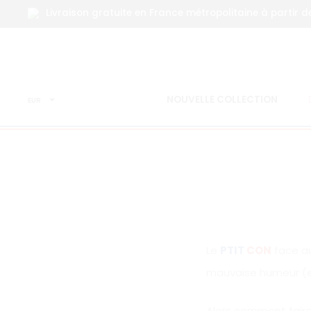
Livraison gratuite en France métropolitaine à partir d
L
NOUVELLE COLLECTION
EUR
Le
PTIT
CON
face au
mauvaise humeur (en
Alors comment faire