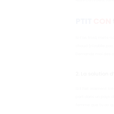
PTIT
CON
Si t’as froid, mets-
chaud (n’oublie pa
Demande moi des cons
2. La solution 
Si il fait vraiment 
part dans un pays ch
femme que tu as quit