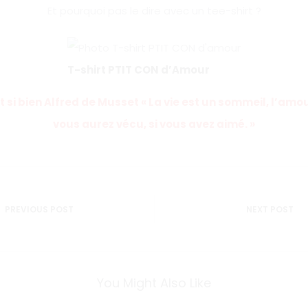
Et pourquoi pas le dire avec un tee-shirt ?
T-shirt PTIT CON d’Amour
 si bien Alfred de Musset « La vie est un sommeil, l’amour
vous aurez vécu, si vous avez aimé. »
n
PREVIOUS POST
NEXT POST
You Might Also Like