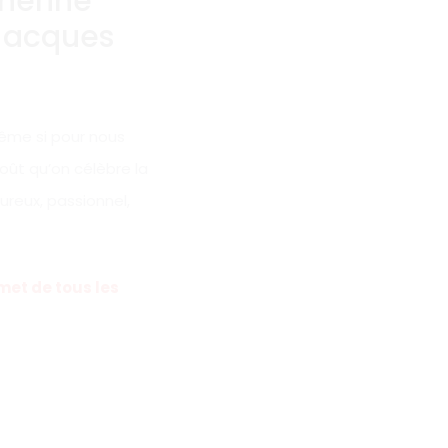
herine
 Jacques
Même si pour nous
août qu’on célèbre la
ureux, passionnel,
met de tous les