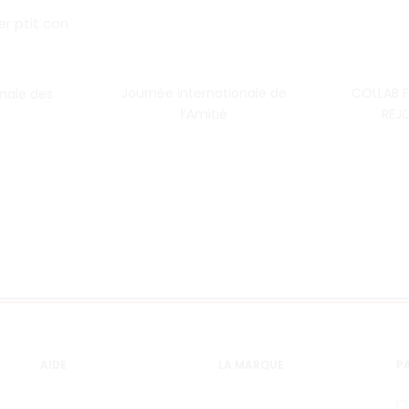
Journée internationale de
COLLAB F
onale des
l’Amitié
REJO
AIDE
LA MARQUE
PA