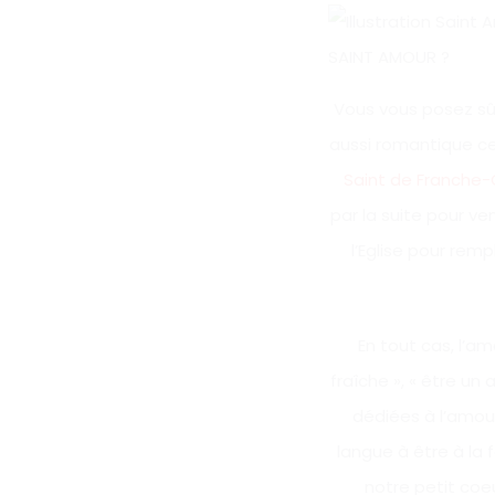
SAINT AMOUR ?
Vous vous posez sû
aussi romantique cet
Saint de Franche-
par la suite pour ve
l’Eglise pour rem
En tout cas, l’a
fraîche », « être un
dédiées à l’amour
langue à être à la f
notre petit coeu