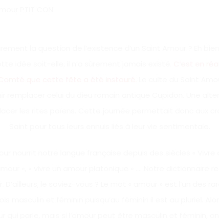
rement la question de l’existence d’un Saint Amour ? Eh bi
te idée soit-elle, il n’a sûrement jamais existé.
C’est en réal
Comté que cette fête a été instauré.
Le culte du Saint Amou
nir remplacer celui du dieu romain antique Cupidon. Une alte
placer les rites païens. Cette journée permettait donc aux cr
Saint pour tous leurs ennuis liés à leur vie sentimentale.
mour nourrit notre langue française depuis des siècles « Vivre
 amour », « vivre un amour platonique » …. Notre dictionnaire 
. D’ailleurs, le saviez-vous ? Le mot « amour » est l’un des r
ois masculin et féminin puisqu’au féminin il est au pluriel. A
r qui parle, mais si l’amour peut être masculin et féminin, on 