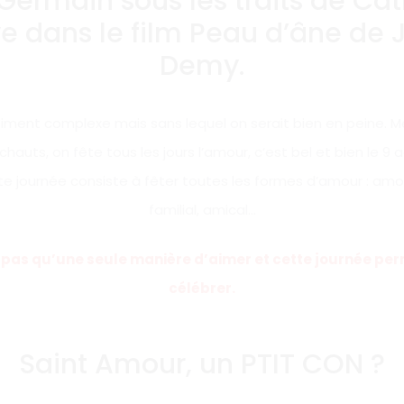
Germain sous les traits de Cat
 dans le film Peau d’âne de
Demy.
timent complexe mais sans lequel on serait bien en peine. 
chauts, on fête tous les jours l’amour, c’est bel et bien le 9 
e journée consiste à fêter toutes les formes d’amour : amo
familial, amical…
ste pas qu’une seule manière d’aimer et cette journée per
célébrer.
Saint Amour, un PTIT CON ?