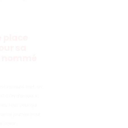
 place
our sa
 a nommé
t instauré. Bref, on
TIT CON d’amour » :
es, tous ceux qui
e cette journée pour
e coeur.