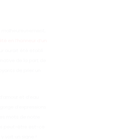
en malheureusement,
ité en l’honneur d’un
r aurait été établi
rnative de la part de
oyants de prier un
 d’amour et d’eau
regorge d’expressions
ares mots de notre
lors peut-être est-ce
y voit un signe !