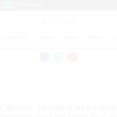
89€
e
de commande !
8 août 2020
LES NOUVELLES
ée Internationale de l
PROMOTIONS
HOMME
FEMME
ENFANT
A
, Amour, Je t’aime tant » cha