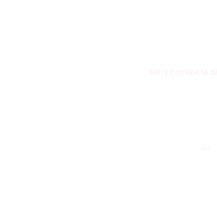
Alors comme le dit
Navigatio
de
l’article