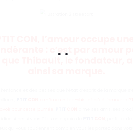
PTIT CON, l’amour occupe une
ndérante : c’est par amour p
ue Thibault, le fondateur,
ainsi sa marque.
l’enfance et des bêtises que l’état d’esprit de la marque s’es
ailleurs,
PTIT
CON
a même un tee-shirt dédié à l’amour : « P
 avoir pour cette journée.
PTIT
CON
aime ses amis, ses proch
idien. Alors si vous êtes un copain de
PTIT
CON
, profitez d
ceux qui vous soutiennent combien vous les portez dans votr