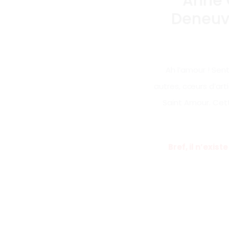
Anne 
Deneuve
Ah l’amour ! Sen
autres, cœurs d’arti
Saint Amour. Cett
Bref, il n’exi