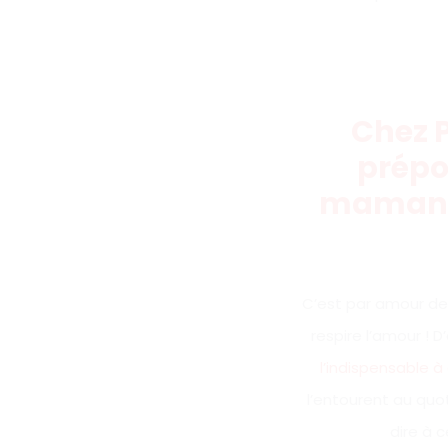
Chez 
prépo
maman q
C’est par amour de 
respire l’amour ! D’
l’indispensable à
l’entourent au quot
dire à 