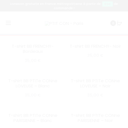
Livraison gratuite en France métropolitaine à partir de
de
89€
commande !
0
Filter
T-shirt BB FRENCHY-
T-shirt BB FRENCHY- Noir
SOLD OUT
SOLD OUT
Bordeaux
35,00
€
35,00
€
T-shirt BB PTITe CONne
T-shirt BB PTITe CONne
SOLD OUT
SOLD OUT
LOVEUSE – Blanc
LOVEUSE – Noir
35,00
€
35,00
€
T-shirt BB PTITe CONne
T-shirt BB PTITe CONne
SOLD OUT
SOLD OUT
PARISIENNE – Blanc
PARISIENNE – Noir