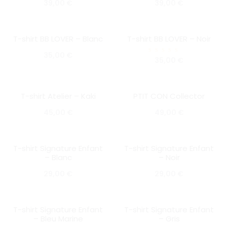
39,00
€
39,00
€
T-shirt BB LOVER – Blanc
T-shirt BB LOVER – Noir
SOLD OUT
SOLD OUT
35,00
€
Note
35,00
€
5.00
sur 5
T-shirt Atelier – Kaki
PTIT CON Collector
SOLD OUT
SOLD OUT
45,00
€
49,00
€
T-shirt Signature Enfant
T-shirt Signature Enfant
SOLD OUT
SOLD OUT
– Blanc
– Noir
29,00
€
29,00
€
T-shirt Signature Enfant
T-shirt Signature Enfant
SOLD OUT
SOLD OUT
– Bleu Marine
– Gris