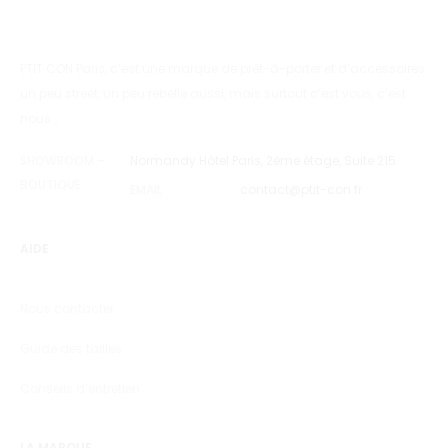
PTIT CON Paris, c’est une marque de prêt-à-porter et d’accessoires
un peu street, un peu rebelle aussi, mais surtout c’est vous, c’est
nous…
SHOWROOM –
Normandy Hôtel Paris, 2ème étage, Suite 215.
BOUTIQUE
EMAIL
contact@ptit-con.fr
AIDE
Nous contacter
Guide des tailles
Conseils d’entretien
LA MARQUE