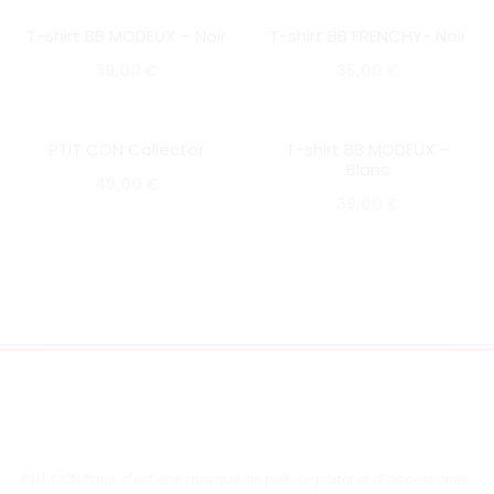
T-shirt BB MODEUX – Noir
T-shirt BB FRENCHY- Noir
SOLD OUT
SOLD OUT
39,00
€
35,00
€
PTIT CON Collector
T-shirt BB MODEUX –
SOLD OUT
SOLD OUT
Blanc
49,00
€
39,00
€
PTIT CON Paris, c’est une marque de prêt-à-porter et d’accessoires