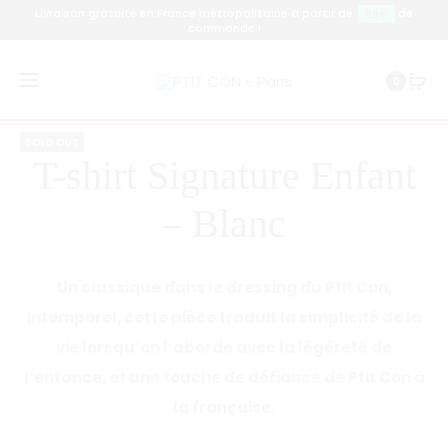
Livraison gratuite en France métropolitaine à partir de
de
89€
commande !
Prod
T-
PTITE
Accueil
T-shirt
T-shirt Signature Enfant – Blanc
0
SHIRT
CONNE
navig
SIGNATU
–
SOLD OUT
ENFANT
BLANC
T-shirt Signature Enfant
–
NOIR
– Blanc
Un classique dans le dressing du Ptit Con,
intemporel, cette pièce traduit la simplicité de la
vie lorsqu’on l’aborde avec la légèreté de
l’enfance, et une touche de défiance de Ptit Con à
la française.