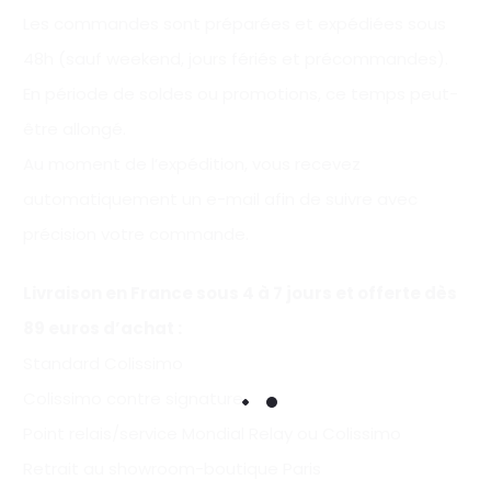
Les commandes sont préparées et expédiées sous
48h (sauf weekend, jours fériés et précommandes).
En période de soldes ou promotions, ce temps peut-
être allongé.
Au moment de l’expédition, vous recevez
automatiquement un e-mail afin de suivre avec
précision votre commande.
Livraison en France sous 4 à 7 jours et offerte
dès
89 euros d’achat
:
Standard Colissimo
Colissimo contre signature
Point relais/service Mondial Relay ou Colissimo
Retrait au showroom-boutique Paris