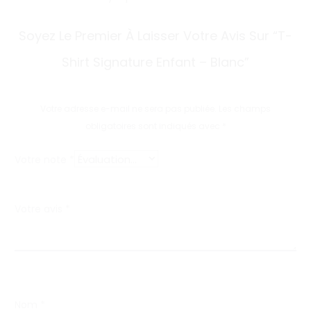
A
Soyez Le Premier À Laisser Votre Avis Sur “T-
v
Shirt Signature Enfant – Blanc”
i
s
Votre adresse e-mail ne sera pas publiée.
Les champs
obligatoires sont indiqués avec
*
Votre note
*
Votre avis
*
Nom
*