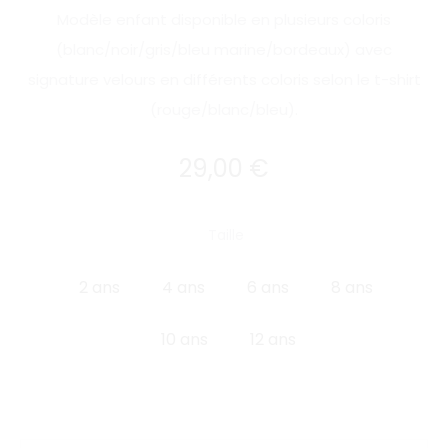
Modèle enfant disponible en plusieurs coloris
(blanc/noir/gris/bleu marine/bordeaux) avec
signature velours en différents coloris selon le t-shirt
(rouge/blanc/bleu).
29,00
€
Taille
2 ans
4 ans
6 ans
8 ans
10 ans
12 ans