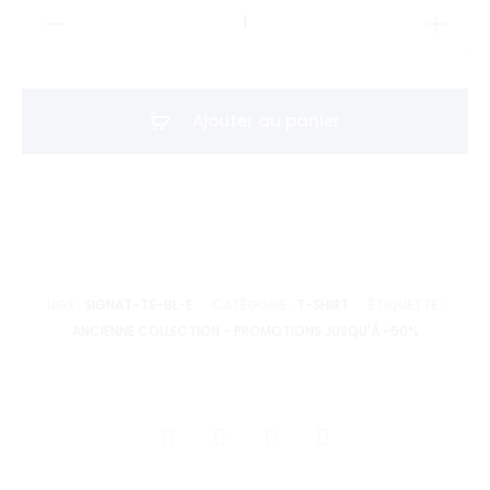
quantité
de
T-
shirt
Ajouter au panier
Signature
Enfant
-
Blanc
UGS :
SIGNAT-TS-BL-E
CATÉGORIE :
T-SHIRT
ÉTIQUETTE :
ANCIENNE COLLECTION - PROMOTIONS JUSQU'À -50%
SHARE