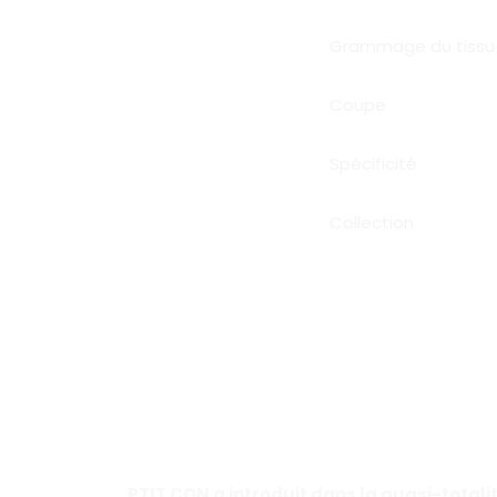
Grammage du tissu
Coupe
Spécificité
Collection
PTIT CON a introduit dans la quasi-total