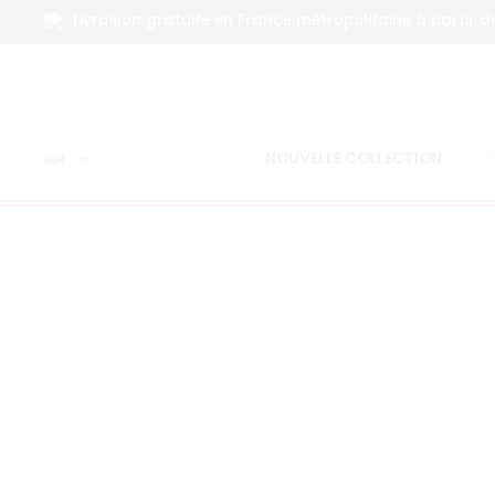
Livraison gratuite en France métropolitaine à partir d
Accueil
Sweat à capuche
Sweat Signature à capuche – Anth
NOUVELLE COLLECTION
EUR
SOLD OUT