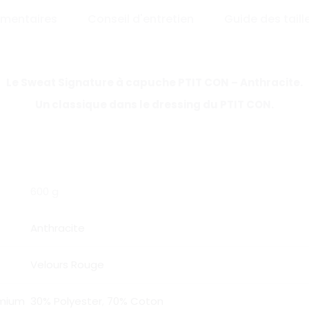
émentaires
Conseil d'entretien
Guide des taill
Le Sweat Signature à capuche PTIT CON – Anthracite.
Un classique dans le dressing du PTIT CON.
600 g
Anthracite
Velours Rouge
emium
30% Polyester
,
70% Coton