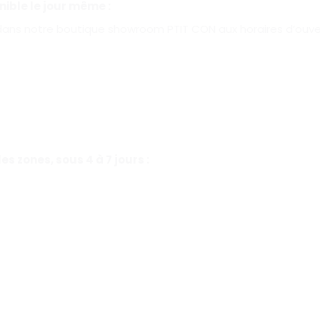
ible le jour même :
dans notre boutique showroom PTIT CON aux horaires d’ouver
s zones, sous 4 à 7 jours :