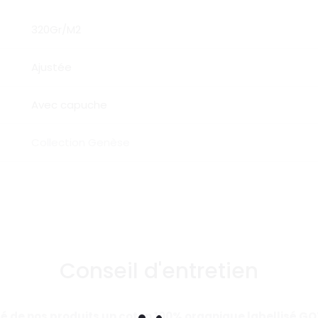
320Gr/M2
Ajustée
Avec capuche
Collection Genèse
Conseil d'entretien
ité de nos produits un coton 100% organique labellisé G