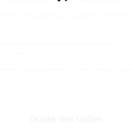
préserver cette qualité et que vous puissiez conserver votr
réserver la matière et les couleurs plus longtemps
cit les Sweats
andons de ne pas repasser sur le motif imprimé/floqué, et d
Guide des tailles