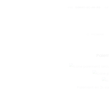
capuch
UGS :
SIGNAT-SC-AN-RG
CAT
-
Anthraci
Velours
Rouge
SHARE
FACEBOOK
Paiem
Paiement en 3x sa