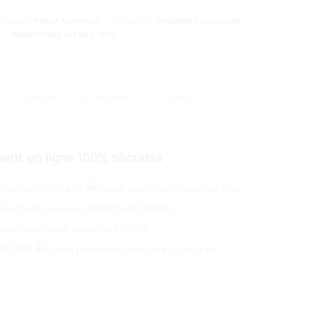
e
ÉGORIE :
SWEAT À CAPUCHE
ÉTIQUETTE :
ANCIENNE COLLECTION -
PROMOTIONS JUSQU'À -50%
te
TWITTER
PINTEREST
EMAIL
ent en ligne 100% sécurisé
ns frais