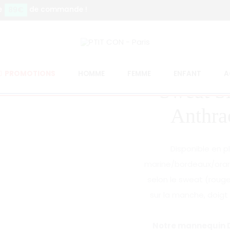
89€
e
de commande !
racite Velours Rouge
PROMOTIONS
HOMME
FEMME
ENFANT
A
Sweat Si
Anthra
Disponible en pl
marine/bordeaux/orang
selon le sweat (rouge/
sur la manche, doigt
Notre mannequin Da