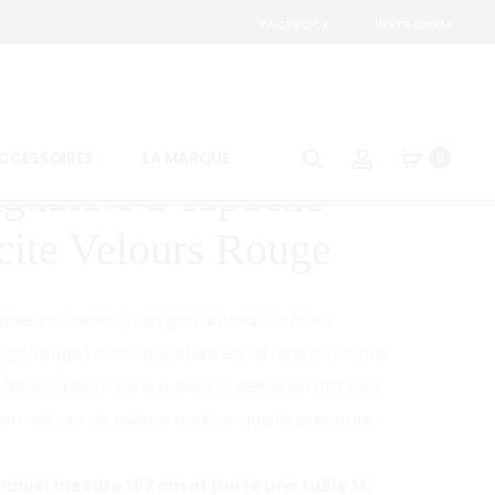
FACEBOOK
INSTAGRAM
Produc
SWEAT
SWEAT
SIGNATURE
SIGNATURE
naviga
À
À
Search
Account
CCESSOIRES
LA MARQUE
0
CAPUCHE
CAPUCHE
gnature à capuche –
–
–
ANTHRACITE
GRIS
cite Velours Rouge
usieurs coloris (noir/gris/anthracite/bleu
e/rouge) avec signature en différents coloris
blanc/bleu). Sans oublier le détail du ptit fuck
 en velours de même couleur que la signature.
niel mesure 187 cm et porte une taille M.