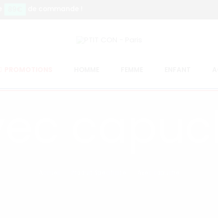
89€
e
de commande !
PROMOTIONS
HOMME
FEMME
ENFANT
A
vec capuc
Accueil
Produit Spécificité
Avec capuche