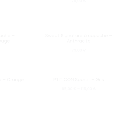
79,00
€
peuvent
peuv
être
être
choisies
chois
SOLD OUT
uche –
Sweat Signature à capuche –
sur
sur
Rouge
Anthracite
la
la
79,00
€
page
page
du
du
Ce
produit
produ
HOT
e – Orange
PTIT CON Sportif – Gris
produ
SOLD OUT
95,00
€
–
115,00
€
a
plusi
varia
Les
optio