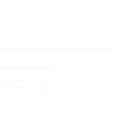
peuv
être
chois
sur
la
page
du
produ
IEMENT SÉCURISÉ & COLIS SUIVIS