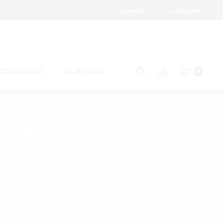
FACEBOOK
INSTAGRAM
Search
Account
CCESSOIRES
LA MARQUE
0
he