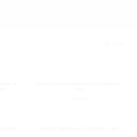
Filter
Ce
Ce
SOLD OUT
range à
Sweat Écusson Fraternity à capuche –
produit
produ
ine
Noir
a
a
115,00
€
plusieurs
plusi
variations.
varia
Les
Les
SOLD OUT
capuche –
Sweat Signature à capuche – Noir
options
optio