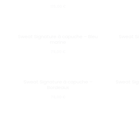
a
115,00
€
plusieurs
variations.
Les
SOLD OUT
SOLD OUT
Sweat Signature à capuche – Bleu
Sweat Si
marine
options
79,00
€
peuvent
être
choisies
SOLD OUT
SOLD OUT
Sweat Signature à capuche –
Sweat Sig
sur
Bordeaux
la
79,00
€
page
du
produit