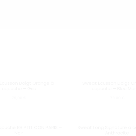
ichage
Ce
SOLD OUT
ultats
Écusson Doigt Orange à
Sweat Écusson Doigt O
produit
capuche – Gris
capuche – Bleu Mar
a
79,00
€
79,00
€
plusieurs
variations.
Les
SOLD OUT
apuche BB PTIT CON PARIS –
Sweat Long Signature à 
Noir
Anthracite
options