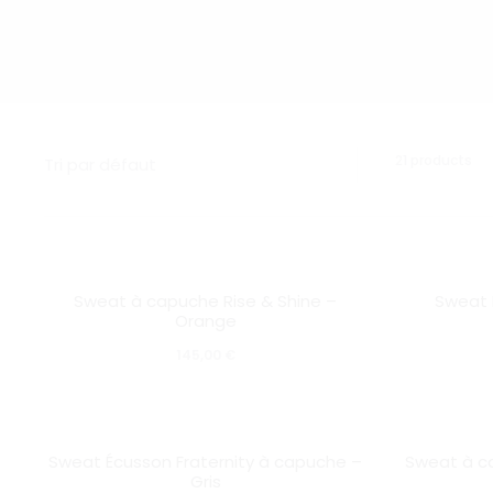
Aff
21 products
de
1–
16
sur
21
SOLD OUT
SOLD OUT
rés
Sweat à capuche Rise & Shine –
Sweat 
Orange
145,00
€
Ce
SOLD OUT
SOLD OUT
Sweat Écusson Fraternity à capuche –
Sweat à c
produit
Gris