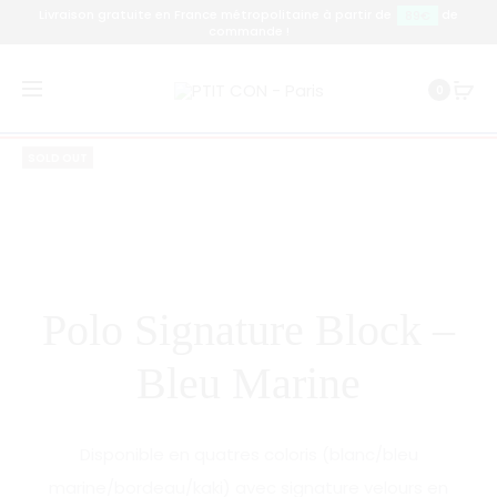
Livraison gratuite en France métropolitaine à partir de
de
89€
commande !
Prod
POLO
POLO
Accueil
Polo
Polo Signature Block – Bleu Marine
0
SIGNATU
SIGNATU
navig
BLOCK
BLOCK
SOLD OUT
–
–
BORDEAU
BLANC
Polo Signature Block –
Bleu Marine
Disponible en quatres coloris (blanc/bleu
marine/bordeau/kaki) avec signature velours en