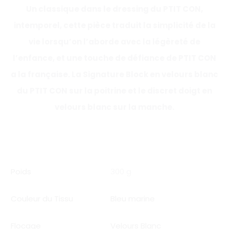
Un classique dans le dressing du PTIT CON,
intemporel, cette pièce traduit la simplicité de la
vie lorsqu’on l’aborde avec la légèreté de
l’enfance, et une touche de défiance de PTIT CON
a la française. La Signature Block en velours blanc
du PTIT CON sur la poitrine et le discret doigt en
velours blanc sur la manche.
Poids
300 g
Couleur du Tissu
Bleu marine
Flocage
Velours Blanc