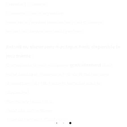
Standard Colissimo
Colissimo contre signature
Point relais/service Mondial Relay ou Colissimo
Retrait au showroom-boutique Paris
Retrait au showroom-boutique Paris disponible le
jour même :
Commande à venir récupérer
gratuitement
dans
notre boutique showroom PTIT CON aux horaires
d’ouverture (11h-19h toute la semaine sauf le
dimanche).
Normandy Hôtel Paris,
Suite 215, 2ème étage,
7 rue de l’échelle, 75001 Paris