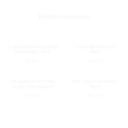
Produits similaires
T-shirt BB PTITe CONne
T-shirt BB FRENCHY-
SOLD OUT
SOLD OUT
PARISIENNE – Noir
Blanc
39,00
€
35,00
€
Casquette PTIT CON
Polo Signature Block –
SOLD OUT
SOLD OUT
Doigt – Bleu Marine
Blanc
35,00
€
65,00
€