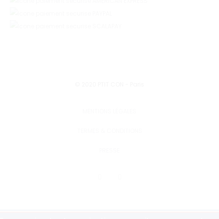
© 2020 PTIT CON - Paris
MENTIONS LÉGALES
TERMES & CONDITIONS
PRESSE
F
I
a
n
c
s
e
t
b
a
o
g
o
r