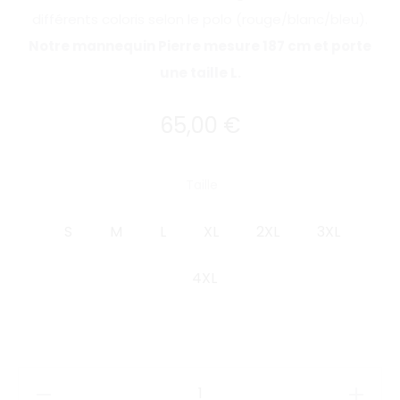
différents coloris selon le polo (rouge/blanc/bleu).
Notre mannequin Pierre mesure 187 cm et porte
une taille L.
65,00
€
Taille
S
M
L
XL
2XL
3XL
4XL
quantité