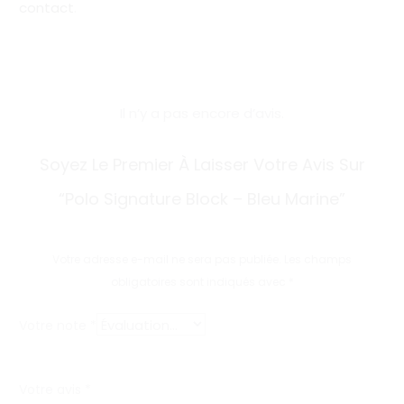
contact
.
Il n’y a pas encore d’avis.
A
Soyez Le Premier À Laisser Votre Avis Sur
v
“Polo Signature Block – Bleu Marine”
i
s
Votre adresse e-mail ne sera pas publiée.
Les champs
obligatoires sont indiqués avec
*
Votre note
*
Votre avis
*