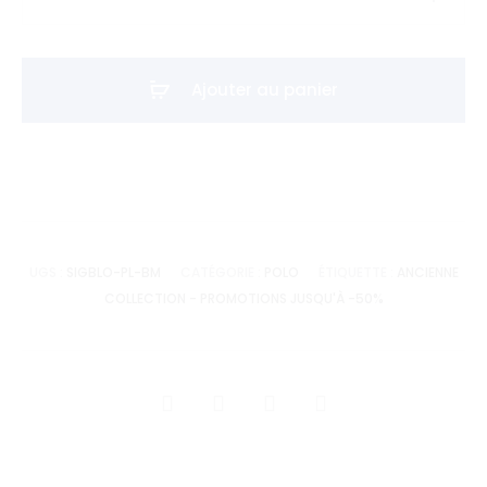
de
Polo
Signature
Ajouter au panier
Block
-
Bleu
Marine
UGS :
SIGBLO-PL-BM
CATÉGORIE :
POLO
ÉTIQUETTE :
ANCIENNE
COLLECTION - PROMOTIONS JUSQU'À -50%
SHARE