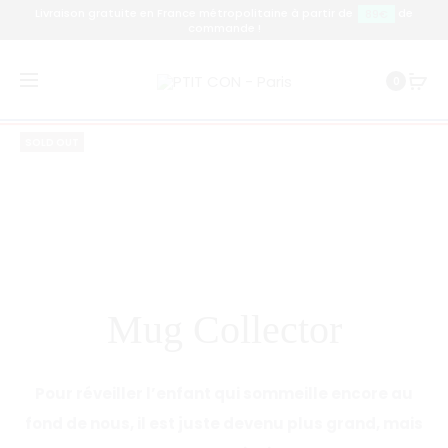
Livraison gratuite en France métropolitaine à partir de
de
89€
commande !
Pro
MUG
Accueil
Mug
Mug Collector
0
GENÈSE
nav
SOLD OUT
Mug Collector
Pour réveiller l’enfant qui sommeille encore au
fond de nous, il est juste devenu plus grand, mais