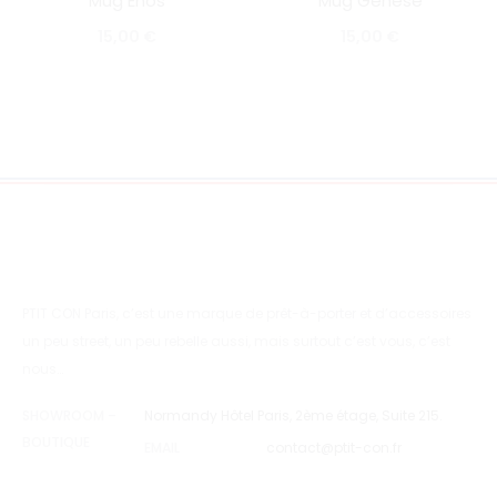
Mug Enos
Mug Genèse
SOLD OUT
SOLD OUT
15,00
€
15,00
€
PTIT CON Paris, c’est une marque de prêt-à-porter et d’accessoires
un peu street, un peu rebelle aussi, mais surtout c’est vous, c’est
nous…
SHOWROOM –
Normandy Hôtel Paris, 2ème étage, Suite 215.
BOUTIQUE
EMAIL
contact@ptit-con.fr