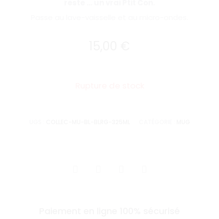
reste … un vrai Ptit Con.
Passe au lave-vaisselle et au micro-ondes.
15,00
€
Rupture de stock
UGS :
COLLEC-MU-BL-BLRG-325ML
CATÉGORIE :
MUG
SHARE
Paiement en ligne 100% sécurisé