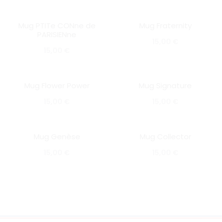
Mug PTITe CONne de
Mug Fraternity
SOLD OUT
SOLD OUT
PARISIENne
15,00
€
15,00
€
Mug Flower Power
Mug Signature
SOLD OUT
SOLD OUT
15,00
€
15,00
€
Mug Genèse
Mug Collector
SOLD OUT
SOLD OUT
15,00
€
15,00
€