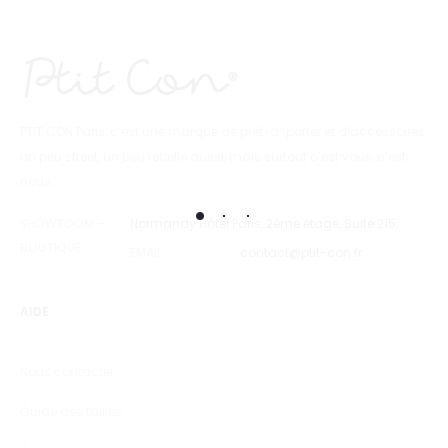
PTIT CON Paris, c’est une marque de prêt-à-porter et d’accessoires
un peu street, un peu rebelle aussi, mais surtout c’est vous, c’est
nous…
SHOWROOM –
Normandy Hôtel Paris, 2ème étage, Suite 215.
BOUTIQUE
EMAIL
contact@ptit-con.fr
AIDE
Nous contacter
Guide des tailles