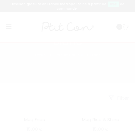
Livraison gratuite en France métropolitaine à partir de
de
89€
commande !
0
Blanc
Accueil
Produit Couleur
Blanc
Filter
Mug Enos
Mug Rise & Shine
SOLD OUT
SOLD OUT
15,00
€
15,00
€