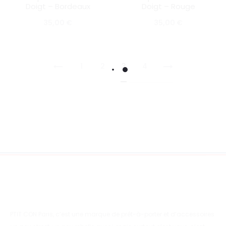
Doigt – Bordeaux
Doigt – Rouge
35,00
€
35,00
€
1
2
3
4
PTIT CON Paris, c’est une marque de prêt-à-porter et d’accessoires