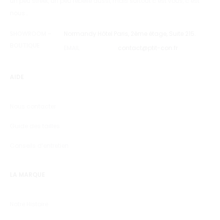
un peu street, un peu rebelle aussi, mais surtout c’est vous, c’est
nous…
SHOWROOM –
Normandy Hôtel Paris, 2ème étage, Suite 215.
BOUTIQUE
EMAIL
contact@ptit-con.fr
AIDE
Nous contacter
Guide des tailles
Conseils d’entretien
LA MARQUE
Notre Histoire