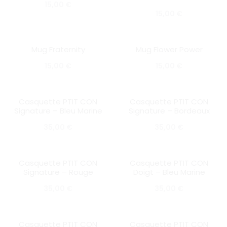
15,00
€
15,00
€
Mug Fraternity
Mug Flower Power
SOLD OUT
SOLD OUT
15,00
€
15,00
€
Casquette PTIT CON
Casquette PTIT CON
SOLD OUT
SOLD OUT
Signature – Bleu Marine
Signature – Bordeaux
35,00
€
35,00
€
Casquette PTIT CON
Casquette PTIT CON
SOLD OUT
SOLD OUT
Signature – Rouge
Doigt – Bleu Marine
35,00
€
35,00
€
Casquette PTIT CON
Casquette PTIT CON
SOLD OUT
SOLD OUT