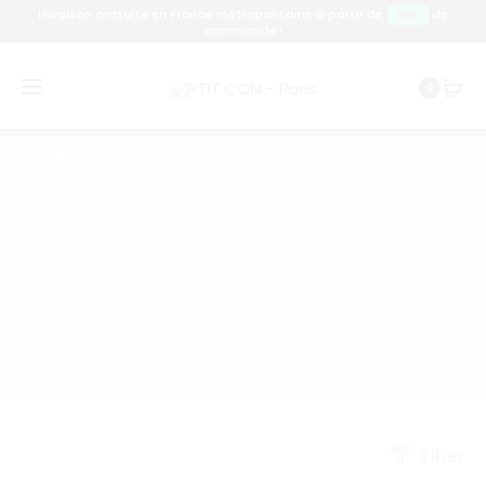
Livraison gratuite en France métropolitaine à partir de
de
89€
commande !
0
Ancienne collection -
Promotions jusqu'à
-50%
Accueil
Produits identifiés “Ancienne collection - Promotions
jusqu'à -50%”
Page 3
Filter