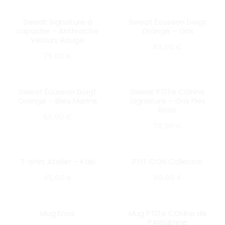
Sweat Signature à
Sweat Écusson Doigt
SOLD OUT
SOLD OUT
capuche – Anthracite
Orange – Gris
Velours Rouge
69,00
€
79,00
€
Sweat Écusson Doigt
Sweat PTITe CONne
SOLD OUT
Orange – Bleu Marine
Signature – Gris Flex
Rose
69,00
€
79,00
€
T-shirt Atelier – Kaki
PTIT CON Collector
SOLD OUT
SOLD OUT
45,00
€
49,00
€
Mug Enos
Mug PTITe CONne de
SOLD OUT
SOLD OUT
PARISIENne