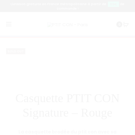
Livraison gratuite en France métropolitaine à partir de
de
89€
commande !
Prod
CASQUET
CASQUET
Accueil
Casquette
Casquette PTIT CON
0
PTIT
PTIT
navig
Signature – Rouge
CON
CON
DOIGT
SIGNATU
SOLD OUT
–
–
BLEU
BORDEAU
MARINE
Casquette PTIT CON
Signature – Rouge
La casquette brodée du ptit con avec sa