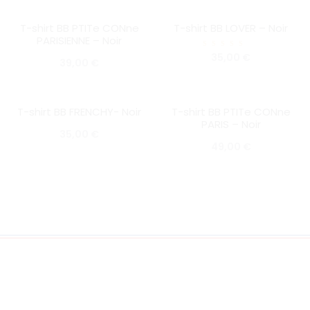
T-shirt BB PTITe CONne
T-shirt BB LOVER – Noir
SOLD OUT
SOLD OUT
PARISIENNE – Noir
Note
35,00
€
39,00
€
5.00
sur 5
T-shirt BB FRENCHY- Noir
T-shirt BB PTITe CONne
SOLD OUT
SOLD OUT
PARIS – Noir
35,00
€
49,00
€