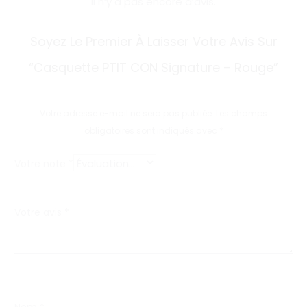
Il n’y a pas encore d’avis.
A
Soyez Le Premier À Laisser Votre Avis Sur
v
“Casquette PTIT CON Signature – Rouge”
i
s
Votre adresse e-mail ne sera pas publiée.
Les champs
obligatoires sont indiqués avec
*
Votre note
*
Votre avis
*
Nom
*