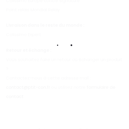
Colissimo Europe contre signature
Point relais Mondial Relay
Livraison dans le reste du monde :
Colissimo Expert
Retour et échange :
Vous souhaitez faire un retour ou échanger un produit
?
Contactez-nous à cette adresse mail :
contact@ptit-con.fr
ou utilisez notre
formulaire de
contact
.