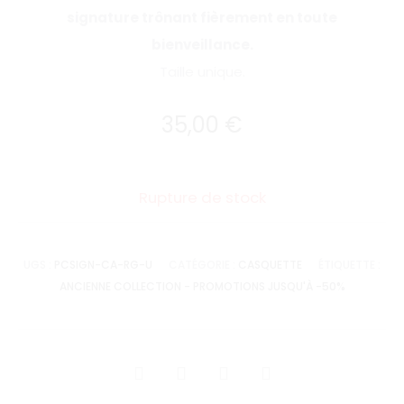
signature trônant fièrement en toute
bienveillance.
Taille unique.
35,00
€
Rupture de stock
UGS :
PCSIGN-CA-RG-U
CATÉGORIE :
CASQUETTE
ÉTIQUETTE :
ANCIENNE COLLECTION - PROMOTIONS JUSQU'À -50%
SHARE