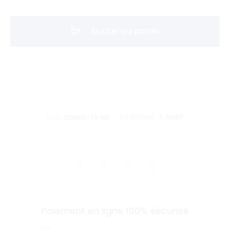
T-
shirt
Ajouter au panier
Signature
block
-
Bordeaux
UGS :
SIGBLO-TS-BD
CATÉGORIE :
T-SHIRT
SHARE
Paiement en ligne 100% sécurisé