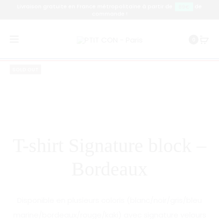
Livraison gratuite en France métropolitaine à partir de
de
89€
commande !
Prod
T-
T-
Accueil
T-shirt
T-shirt Signature block – Bordeaux
0
SHIRT
SHIRT
navig
SIGNATU
SIGNATU
SOLD OUT
BLOCK
BLOCK
–
–
ROUGE
GRIS
T-shirt Signature block –
Bordeaux
Disponible en plusieurs coloris (blanc/noir/gris/bleu
marine/bordeaux/rouge/kaki) avec signature velours