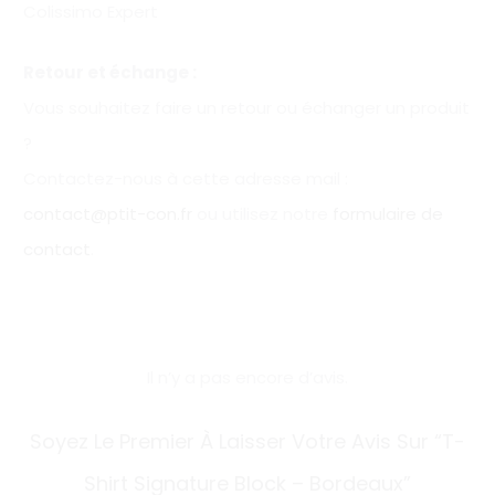
Colissimo Expert
Retour et échange :
Vous souhaitez faire un retour ou échanger un produit
?
Contactez-nous à cette adresse mail :
contact@ptit-con.fr
ou utilisez notre
formulaire de
contact
.
Il n’y a pas encore d’avis.
A
Soyez Le Premier À Laisser Votre Avis Sur “T-
v
Shirt Signature Block – Bordeaux”