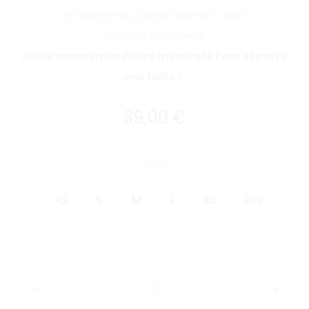
en différents coloris selon le t-shirt
(rouge/blanc/bleu).
Notre mannequin Pierre mesure 187 cm et porte
une taille L.
39,00
€
Taille
XS
S
M
L
XL
2XL
quantité
de