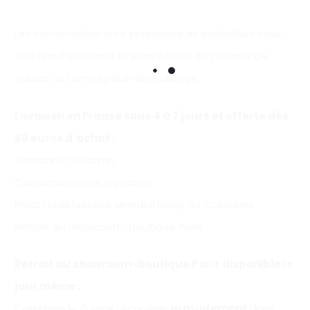
Les commandes sont préparées et expédiées sous
48h (sauf weekend et jours fériés). En période de
soldes ce temps peut-être allongé.
Livraison en France sous 4 à 7 jours et offerte
dès
69 euros d’achat
:
Standard Colissimo
Colissimo contre signature
Point relais/service Mondial Relay ou Colissimo
Retrait au showroom-boutique Paris
Retrait au showroom-boutique Paris disponible le
jour même :
Commande à venir récupérer
gratuitement
dans