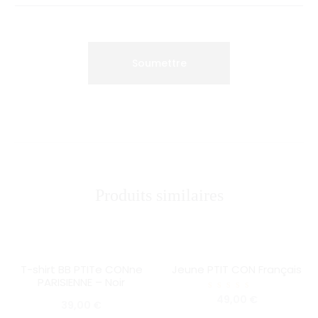
Produits similaires
T-shirt BB PTITe CONne
Jeune PTIT CON Français
SOLD OUT
HOT
PARISIENNE – Noir
SOLD OUT
Note
49,00
€
39,00
€
5.00
sur 5