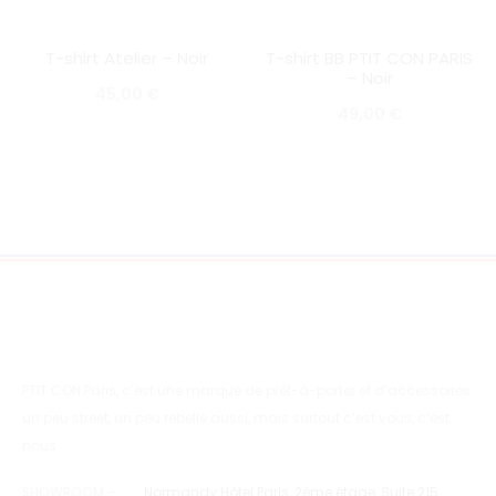
T-shirt Atelier – Noir
T-shirt BB PTIT CON PARIS
SOLD OUT
SOLD OUT
– Noir
45,00
€
49,00
€
PTIT CON Paris, c’est une marque de prêt-à-porter et d’accessoires
un peu street, un peu rebelle aussi, mais surtout c’est vous, c’est
nous…
SHOWROOM –
Normandy Hôtel Paris, 2ème étage, Suite 215.