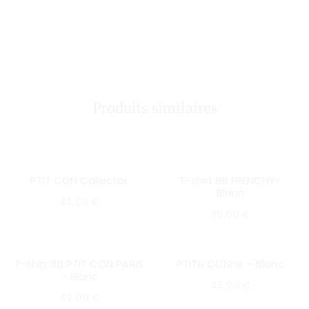
Produits similaires
PTIT CON Collector
T-shirt BB FRENCHY-
SOLD OUT
SOLD OUT
Blanc
49,00
€
35,00
€
T-shirt BB PTIT CON PARIS
PTITe CONne – Blanc
SOLD OUT
SOLD OUT
– Blanc
45,00
€
49,00
€