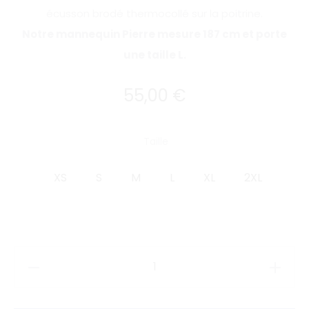
écusson brodé thermocollé sur la poitrine.
Notre mannequin Pierre mesure 187 cm et porte
une taille L.
55,00
€
Taille
XS
S
M
L
XL
2XL
quantité
de
T-