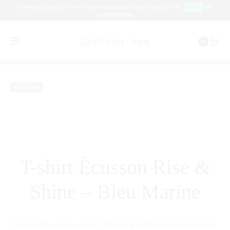
Livraison gratuite en France métropolitaine à partir de
de
89€
commande !
Prod
T-
T-
Accueil
T-shirt
T-shirt Écusson Rise & Shine – Bleu
0
SHIRT
SHIRT
navig
Marine
ÉCUSSON
ÉCUSSON
RISE
RISE
SOLD OUT
&
&
SHINE
SHINE
–
–
GRIS
BLANC
T-shirt Écusson Rise &
Shine – Bleu Marine
Disponible en 3 coloris (blanc/gris/bleu marine) avec