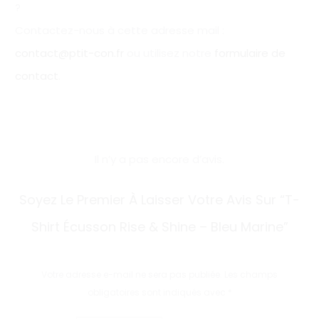
?
Contactez-nous à cette adresse mail :
contact@ptit-con.fr
ou utilisez notre
formulaire de
contact
.
Il n’y a pas encore d’avis.
A
Soyez Le Premier À Laisser Votre Avis Sur “T-
v
Shirt Écusson Rise & Shine – Bleu Marine”
i
s
Votre adresse e-mail ne sera pas publiée.
Les champs
obligatoires sont indiqués avec
*