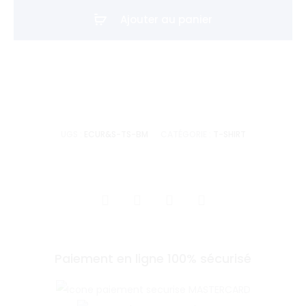
shirt
Ajouter au panier
Écusson
Rise
&
Shine
-
Bleu
UGS :
ECUR&S-TS-BM
CATÉGORIE :
T-SHIRT
Marine
SHARE
Paiement en ligne 100% sécurisé