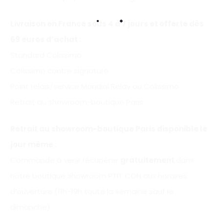
Livraison en France sous 4 à 7 jours et offerte
dès
69 euros d’achat
:
Standard Colissimo
Colissimo contre signature
Point relais/service Mondial Relay ou Colissimo
Retrait au showroom-boutique Paris
Retrait au showroom-boutique Paris disponible le
jour même :
Commande à venir récupérer
gratuitement
dans
notre boutique showroom PTIT CON aux horaires
d’ouverture (11h-19h toute la semaine sauf le
dimanche).