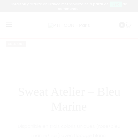
Livraison gratuite en France métropolitaine à partir de
de
89€
commande !
Prod
SWEAT
SWEAT
Accueil
Sweat
Sweat Atelier – Bleu Marine
0
ATELIER
ATELIER
navig
–
–
SOLD OUT
ROSE
NOIR
Sweat Atelier – Bleu
Marine
Disponible en trois coloris uniques (rose/bleu
marine/noir) avec flocage blanc.