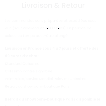
Livraison & Retour
Les commandes sont préparées et expédiées sous
48h (sauf weekend et jours fériés). En période de
soldes ce temps peut-être allongé.
Livraison en France sous 4 à 7 jours et offerte
dès
69 euros d’achat
:
Standard Colissimo
Colissimo contre signature
Point relais/service Mondial Relay ou Colissimo
Retrait au showroom-boutique Paris
Retrait au showroom-boutique Paris disponible le