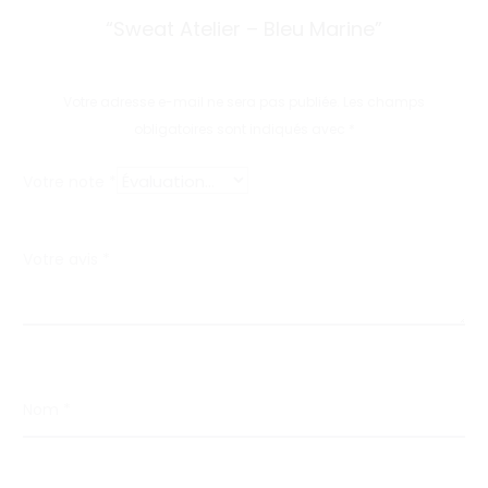
v
“Sweat Atelier – Bleu Marine”
i
s
Votre adresse e-mail ne sera pas publiée.
Les champs
obligatoires sont indiqués avec
*
Votre note
*
Votre avis
*
Nom
*