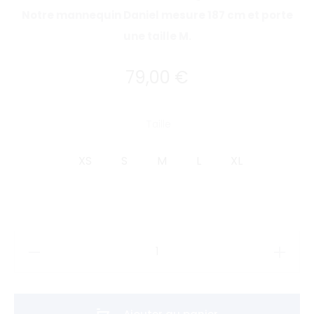
Notre mannequin Daniel mesure 187 cm et porte
une taille M.
79,00
€
Taille
XS
S
M
L
XL
quantité
de
Sweat
Atelier