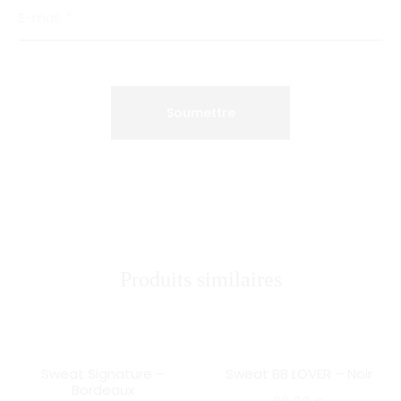
E-mail
*
Produits similaires
Sweat Signature –
Sweat BB LOVER – Noir
HOT
SOLD OUT
Bordeaux
SOLD OUT