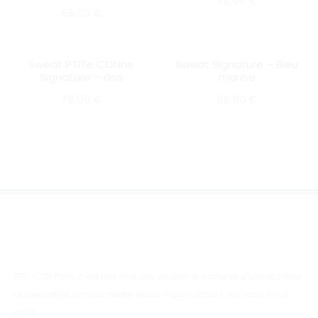
89,00
€
69,00
€
Sweat PTITe CONne
Sweat Signature – Bleu
SOLD OUT
SOLD OUT
Signature – Gris
marine
79,00
€
69,00
€
PTIT CON Paris, c’est une marque de prêt-à-porter et d’accessoires
un peu street, un peu rebelle aussi, mais surtout c’est vous, c’est
nous…