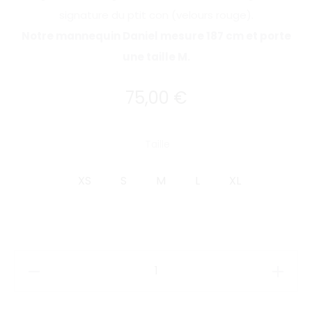
signature du ptit con (velours rouge).
Notre mannequin Daniel mesure 187 cm et porte
une taille M.
75,00
€
Taille
XS
S
M
L
XL
quantité
de
PTIT