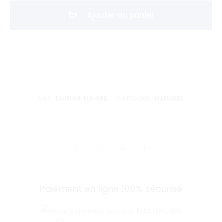
CON
Ajouter au panier
sur
l'eau
-
Signature
UGS :
EAUSIGN-MA-RBB
CATÉGORIE :
MARINIÈRE
SHARE
Paiement en ligne 100% sécurisé