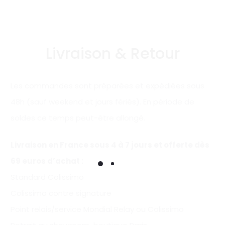
Livraison & Retour
Les commandes sont préparées et expédiées sous
48h (sauf weekend et jours fériés). En période de
soldes ce temps peut-être allongé.
Livraison en France sous 4 à 7 jours et offerte
dès
69 euros d’achat
:
Standard Colissimo
Colissimo contre signature
Point relais/service Mondial Relay ou Colissimo