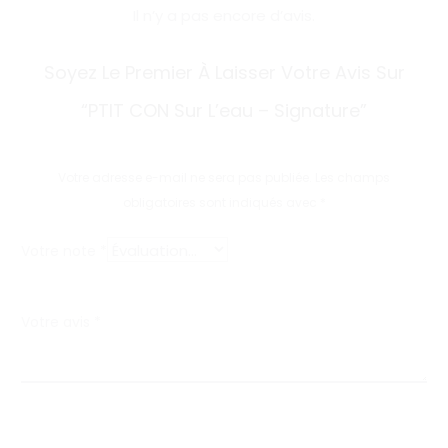
Il n’y a pas encore d’avis.
A
Soyez Le Premier À Laisser Votre Avis Sur
v
“PTIT CON Sur L’eau – Signature”
i
s
Votre adresse e-mail ne sera pas publiée.
Les champs
obligatoires sont indiqués avec
*
Votre note
*
Votre avis
*