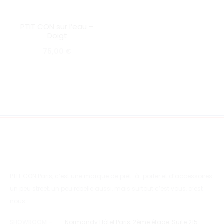
PTIT CON sur l’eau –
SOLD OUT
Doigt
75,00
€
PTIT CON Paris, c’est une marque de prêt-à-porter et d’accessoires
un peu street, un peu rebelle aussi, mais surtout c’est vous, c’est
nous…
SHOWROOM –
Normandy Hôtel Paris, 2ème étage, Suite 215.