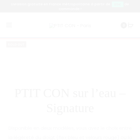
Livraison gratuite en France métropolitaine à partir de
de
89€
commande !
Pr
PTI
Accueil
Marinière
PTIT CON sur l’eau – Signature
0
CO
na
SU
SOLD OUT
L’E
–
DO
PTIT CON sur l’eau –
Signature
Disponible en deux modèles, vous avez le choix entre
la légèreté du doigt (flex bleu et velours rouge) ou la