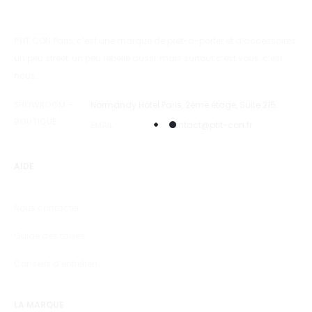
PTIT CON Paris, c’est une marque de prêt-à-porter et d’accessoires
un peu street, un peu rebelle aussi, mais surtout c’est vous, c’est
nous…
SHOWROOM –
Normandy Hôtel Paris, 2ème étage, Suite 215.
BOUTIQUE
EMAIL
contact@ptit-con.fr
AIDE
Nous contacter
Guide des tailles
Conseils d’entretien
LA MARQUE