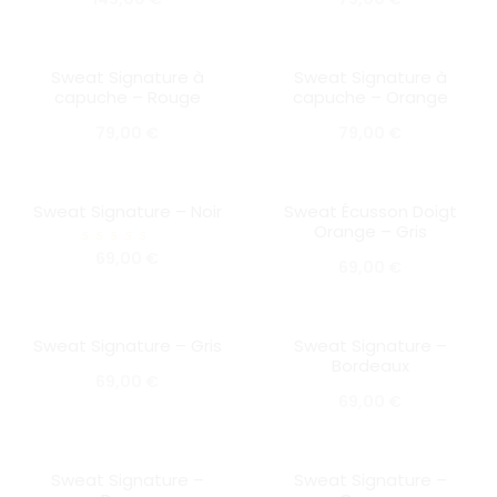
Sweat Signature à
Sweat Signature à
SOLD OUT
SOLD OUT
capuche – Rouge
capuche – Orange
79,00
€
79,00
€
Sweat Signature – Noir
Sweat Écusson Doigt
HOT
SOLD OUT
Orange – Gris
SOLD OUT
Note
69,00
€
69,00
€
5.00
sur 5
Sweat Signature – Gris
Sweat Signature –
HOT
HOT
Bordeaux
SOLD OUT
69,00
€
SOLD OUT
69,00
€
Sweat Signature –
Sweat Signature –
SOLD OUT
HOT