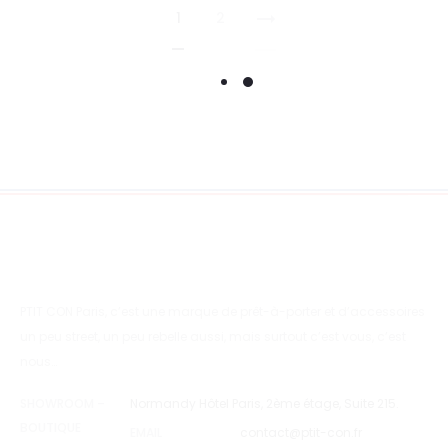
1
2
PTIT CON Paris, c’est une marque de prêt-à-porter et d’accessoires
un peu street, un peu rebelle aussi, mais surtout c’est vous, c’est
nous…
SHOWROOM –
Normandy Hôtel Paris, 2ème étage, Suite 215.
BOUTIQUE
EMAIL
contact@ptit-con.fr