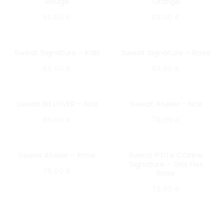
Rouge
Orange
SOLD OUT
69,00
€
69,00
€
Sweat Signature – Kaki
Sweat Signature – Rose
SOLD OUT
SOLD OUT
69,00
€
69,00
€
Sweat BB LOVER – Noir
Sweat Atelier – Noir
SOLD OUT
SOLD OUT
89,00
€
79,00
€
Sweat Atelier – Rose
Sweat PTITe CONne
SOLD OUT
Signature – Gris Flex
79,00
€
Rose
79,00
€