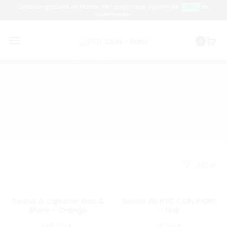
Livraison gratuite en France métropolitaine à partir de
de
89€
commande !
0
20% Polyester
Accueil
Produit Matière, qualité premium
20% Polyester
Filter
Sweat à capuche Rise &
Sweat BB PTIT CON PARIS
SOLD OUT
SOLD OUT
Shine – Orange
– Noir
145,00
€
79,00
€