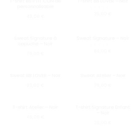
T-shirt BB PTIT CON de
T-shirt BB LOVER – Noir
SOLD OUT
SOLD OUT
personnalisable
Note
35,00
€
49,00
€
5.00
sur 5
Sweat Signature à
Sweat Signature – Noir
SOLD OUT
HOT
capuche – Noir
SOLD OUT
Note
69,00
€
79,00
€
5.00
sur 5
Sweat BB LOVER – Noir
Sweat Atelier – Noir
SOLD OUT
SOLD OUT
89,00
€
79,00
€
T-shirt Atelier – Noir
T-shirt Signature Enfant
SOLD OUT
SOLD OUT
– Noir
45,00
€
29,00
€