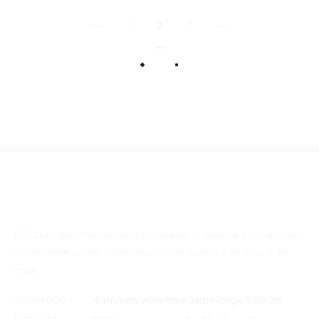
1
2
3
PTIT CON Paris, c’est une marque de prêt-à-porter et d’accessoires
un peu street, un peu rebelle aussi, mais surtout c’est vous, c’est
nous…
SHOWROOM –
Normandy Hôtel Paris, 2ème étage, Suite 215.
BOUTIQUE