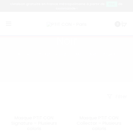
Livraison gratuite en France métropolitaine à partir de
de
89€
commande !
0
Noir
Accueil
Produit Couleur du Tissu
Noir
Page 2
Filter
Masque PTIT CON
Masque PTIT CON
SOLD OUT
SOLD OUT
Signature – Plusieurs
Collector – Plusieurs
coloris
coloris