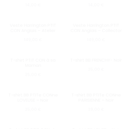
14,00
€
14,00
€
Veste Harrington PTIT
Veste Harrington PTIT
SOLD OUT
SOLD OUT
CON Anglais – Atelier
CON Anglais – Collector
149,00
€
149,00
€
T-shirt PTIT CON à sa
T-shirt BB FRENCHY- Noir
SOLD OUT
SOLD OUT
Maman
35,00
€
35,00
€
T-shirt BB PTITe CONne
T-shirt BB PTITe CONne
SOLD OUT
SOLD OUT
LOVEUSE – Noir
PARISIENNE – Noir
35,00
€
39,00
€