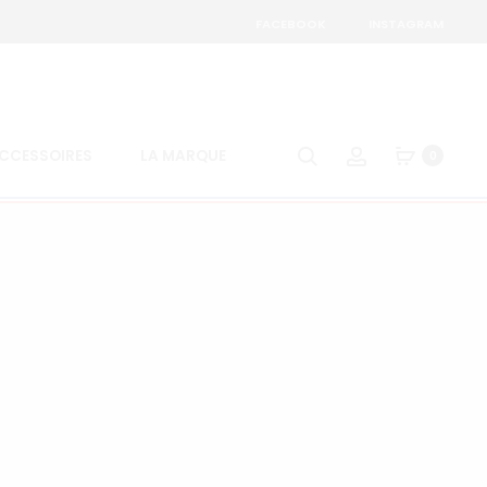
FACEBOOK
INSTAGRAM
Search
Account
CCESSOIRES
LA MARQUE
0