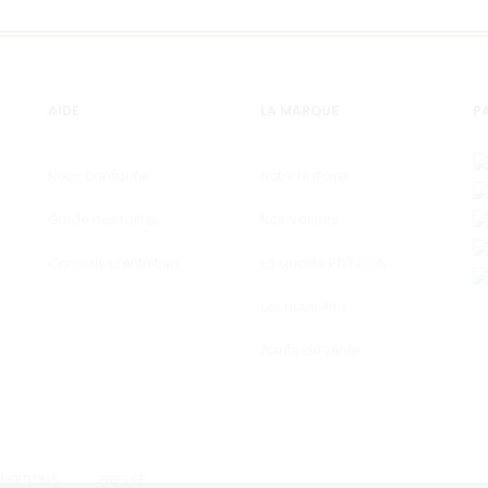
page
du
produit
AIDE
LA MARQUE
PA
Nous contacter
Notre Histoire
Guide des tailles
Nos Valeurs
Conseils d’entretien
La qualité PTIT CON
Les nouvelles
Points de vente
NDITIONS
PRESSE