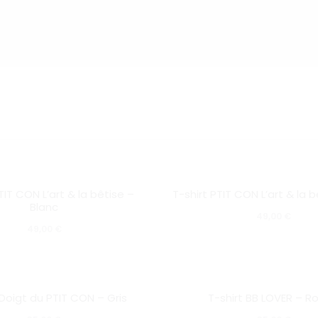
ffichage
e
7–
07
ur
07
Ce
SOLD OUT
ésultats
TIT CON L’art & la bêtise –
T-shirt PTIT CON L’art & la b
produit
Blanc
49,00
€
a
49,00
€
plusieurs
variations.
Ce
Les
SOLD OUT
 Doigt du PTIT CON – Gris
T-shirt BB LOVER – R
produit
options