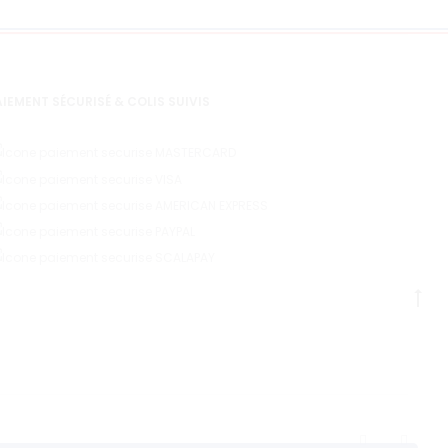
page
du
produit
IEMENT SÉCURISÉ & COLIS SUIVIS
G
to
to
F
I