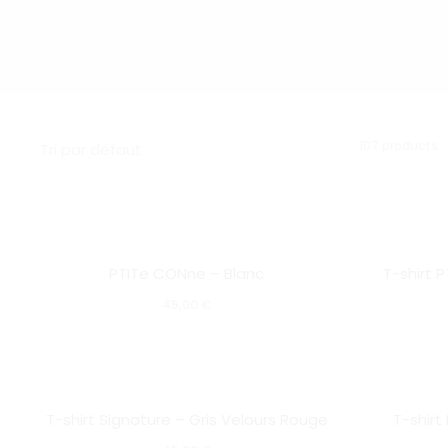
A
107 products
d
9
1
s
Ce
1
SOLD OUT
SOLD OUT
r
PTITe CONne – Blanc
T-shirt P
produit
45,00
€
a
plusieurs
variations.
Ce
Les
SOLD OUT
SOLD OUT
T-shirt Signature – Gris Velours Rouge
T-shirt
produit
options