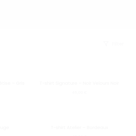
Filter
Ce
Ce
SOLD OUT
êtise – Gris
T-shirt Signature – Noir Velours Noir
produit
produ
45,00
€
a
a
plusieurs
plusi
variations.
varia
Ce
Ce
Les
Les
SOLD OUT
ouge
T-shirt Atelier – Bordeaux
produit
produ
options
optio