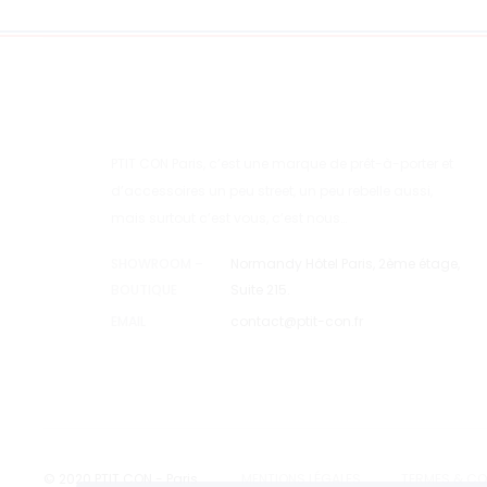
page
du
produit
PTIT CON Paris, c’est une marque de prêt-à-porter et
d’accessoires un peu street, un peu rebelle aussi,
mais surtout c’est vous, c’est nous…
SHOWROOM –
Normandy Hôtel Paris, 2ème étage,
BOUTIQUE
Suite 215.
EMAIL
contact@ptit-con.fr
© 2020 PTIT CON - Paris
MENTIONS LÉGALES
TERMES & CO