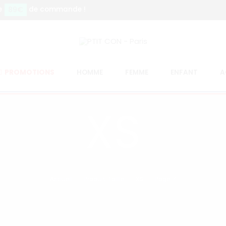
89€
e
de commande !
PROMOTIONS
HOMME
FEMME
ENFANT
A
XS
Accueil
Produit Taille
XS
Page 7