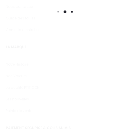
Nous contacter
Guide des tailles
Conseils d’entretien
LA MARQUE
Notre Histoire
Nos Valeurs
La qualité PTIT CON
Les nouvelles
Points de vente
PAIEMENT SÉCURISÉ & COLIS SUIVIS