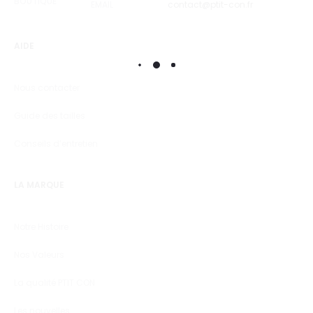
BOUTIQUE
EMAIL
contact@ptit-con.fr
AIDE
Nous contacter
Guide des tailles
Conseils d’entretien
LA MARQUE
Notre Histoire
Nos Valeurs
La qualité PTIT CON
Les nouvelles