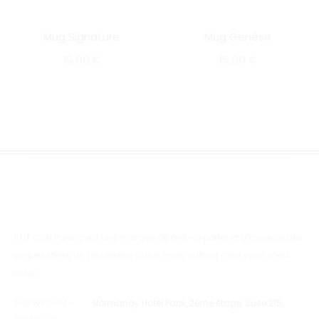
Mug Signature
Mug Genèse
SOLD OUT
SOLD OUT
15,00
€
15,00
€
PTIT CON Paris, c’est une marque de prêt-à-porter et d’accessoires
un peu street, un peu rebelle aussi, mais surtout c’est vous, c’est
nous…
SHOWROOM –
Normandy Hôtel Paris, 2ème étage, Suite 215.