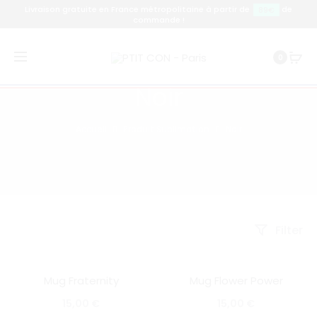
Livraison gratuite en France métropolitaine à partir de
de
89€
commande !
0
Noir
Accueil
Produit Sublimation
Noir
Filter
Mug Fraternity
Mug Flower Power
SOLD OUT
SOLD OUT
15,00
€
15,00
€