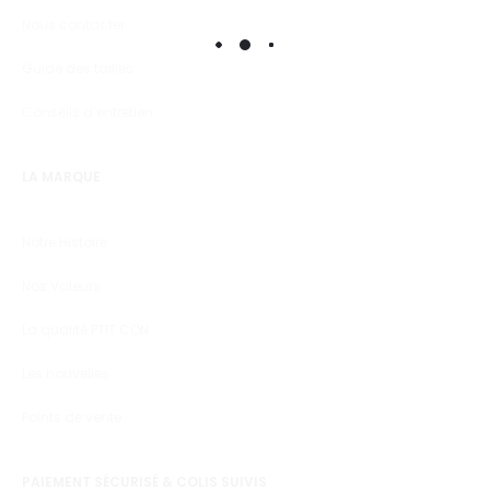
Nous contacter
Guide des tailles
Conseils d’entretien
LA MARQUE
Notre Histoire
Nos Valeurs
La qualité PTIT CON
Les nouvelles
Points de vente
PAIEMENT SÉCURISÉ & COLIS SUIVIS