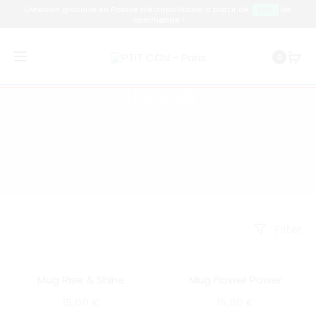
Livraison gratuite en France métropolitaine à partir de
de
89€
commande !
0
Jaune
Accueil
Produit Sublimation
Jaune
Filter
Mug Rise & Shine
Mug Flower Power
SOLD OUT
SOLD OUT
15,00
€
15,00
€