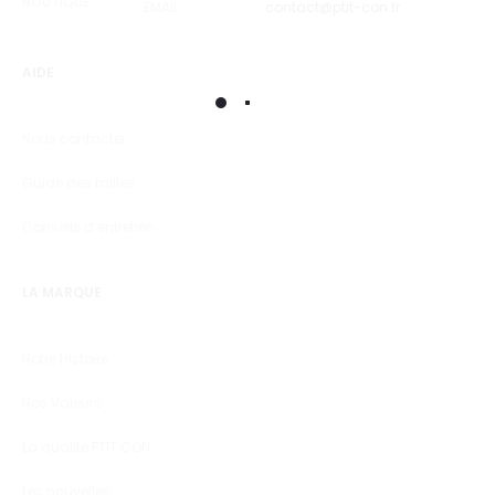
BOUTIQUE
EMAIL
contact@ptit-con.fr
AIDE
Nous contacter
Guide des tailles
Conseils d’entretien
LA MARQUE
Notre Histoire
Nos Valeurs
La qualité PTIT CON
Les nouvelles