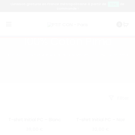
Livraison gratuite en France métropolitaine à partir de
de
89€
commande !
0
100% Coton Pima
Accueil
Produit Matière, qualité premium
100% Coton Pima
Filter
T-shirt Initial PC – Blanc
T-shirt Initial PC – Noir
SOLD OUT
SOLD OUT
39,00
€
32,00
€