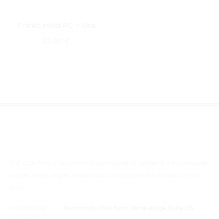
T-shirt Initial PC – Gris
SOLD OUT
32,00
€
PTIT CON Paris, c’est une marque de prêt-à-porter et d’accessoires
un peu street, un peu rebelle aussi, mais surtout c’est vous, c’est
nous…
SHOWROOM –
Normandy Hôtel Paris, 2ème étage, Suite 215.