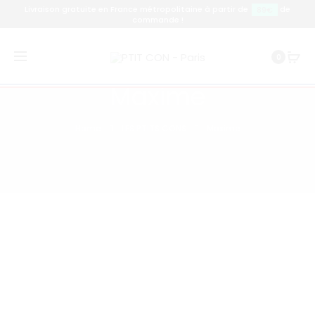
Livraison gratuite en France métropolitaine à partir de
de
89€
commande !
0
Maxime
Home
LES PTITS CONS
Maxime