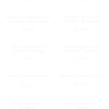
Sweat Long Signature à
Sweat Crop Top BB
SOLD OUT
SOLD OUT
capuche – Anthracite
LOVEUSE – Anthracite
95,00
€
59,00
€
Sweat Signature à
Sweat Signature à
SOLD OUT
SOLD OUT
capuche – Rouge
capuche – Orange
79,00
€
79,00
€
Sweat Signature – Noir
Sweat Signature – Gris
HOT
HOT
SOLD OUT
SOLD OUT
69,00
€
Note
69,00
€
5.00
sur 5
Sweat Signature –
Sweat Signature –
HOT
SOLD OUT
Bordeaux
Rouge