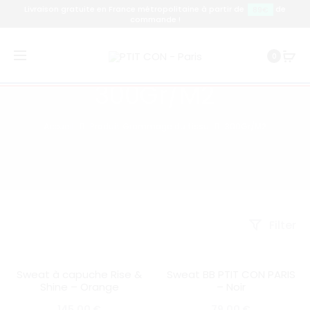
Livraison gratuite en France métropolitaine à partir de
de
89€
commande !
0
300Gr/M2
Accueil
Produit Grammage du tissu
300Gr/M2
Filter
Sweat à capuche Rise &
Sweat BB PTIT CON PARIS
SOLD OUT
SOLD OUT
Shine – Orange
– Noir
145,00
€
79,00
€