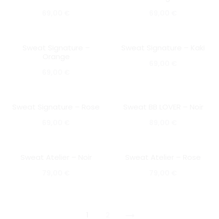
SOLD OUT
69,00
€
69,00
€
Sweat Signature –
Sweat Signature – Kaki
HOT
SOLD OUT
Orange
SOLD OUT
69,00
€
69,00
€
Sweat Signature – Rose
Sweat BB LOVER – Noir
SOLD OUT
SOLD OUT
69,00
€
89,00
€
Sweat Atelier – Noir
Sweat Atelier – Rose
SOLD OUT
SOLD OUT
79,00
€
79,00
€
1
2