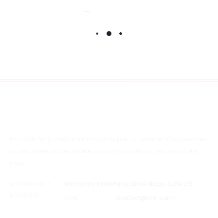
PTIT CON Paris, c’est une marque de prêt-à-porter et d’accessoires
un peu street, un peu rebelle aussi, mais surtout c’est vous, c’est
nous…
SHOWROOM –
Normandy Hôtel Paris, 2ème étage, Suite 215.
BOUTIQUE
EMAIL
contact@ptit-con.fr