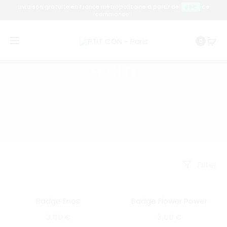
Livraison gratuite en France métropolitaine à partir de
de
89€
commande !
0
4 cm
Accueil
Produit Diamètre
4 cm
Filter
Badge Enos
Badge Flower Power
SOLD OUT
SOLD OUT
3,00
€
3,00
€