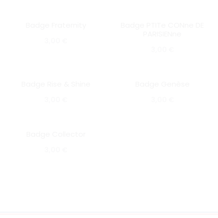
Badge Fraternity
Badge PTITe CONne DE
SOLD OUT
SOLD OUT
PARISIENne
3,00
€
3,00
€
Badge Rise & Shine
Badge Genèse
SOLD OUT
SOLD OUT
3,00
€
3,00
€
Badge Collector
SOLD OUT
3,00
€