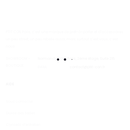
PTIT CON Paris, c’est une marque de prêt-à-porter et d’accessoires
un peu street, un peu rebelle aussi, mais surtout c’est vous, c’est
nous…
SHOWROOM –
Normandy Hôtel Paris, 2ème étage, Suite 215.
BOUTIQUE
EMAIL
contact@ptit-con.fr
AIDE
Nous contacter
Guide des tailles
Conseils d’entretien