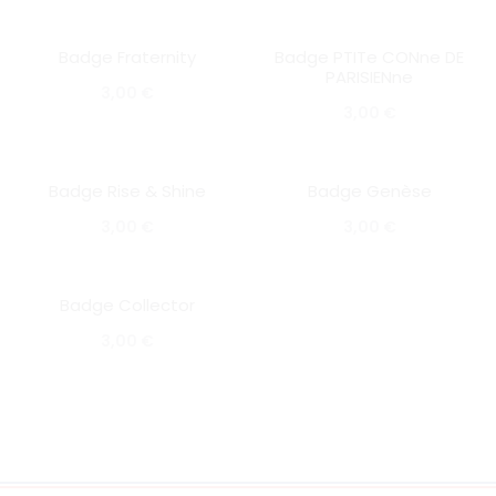
Badge Fraternity
Badge PTITe CONne DE
SOLD OUT
SOLD OUT
PARISIENne
3,00
€
3,00
€
Badge Rise & Shine
Badge Genèse
SOLD OUT
SOLD OUT
3,00
€
3,00
€
Badge Collector
SOLD OUT
3,00
€