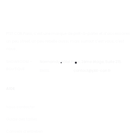
PTIT CON Paris, c’est une marque de prêt-à-porter et d’accessoires
un peu street, un peu rebelle aussi, mais surtout c’est vous, c’est
nous…
SHOWROOM –
Normandy Hôtel Paris, 2ème étage, Suite 215.
BOUTIQUE
EMAIL
contact@ptit-con.fr
AIDE
Nous contacter
Guide des tailles
Conseils d’entretien