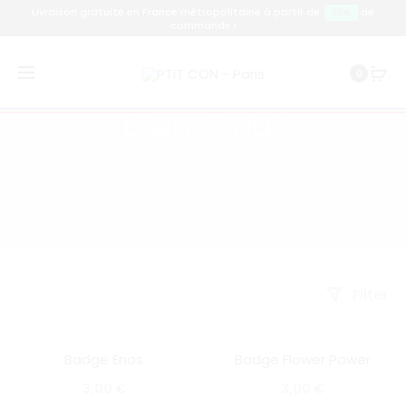
Livraison gratuite en France métropolitaine à partir de
de
89€
commande !
0
Blanc mat
Accueil
Produit Couleur
Blanc mat
Filter
Badge Enos
Badge Flower Power
SOLD OUT
SOLD OUT
3,00
€
3,00
€