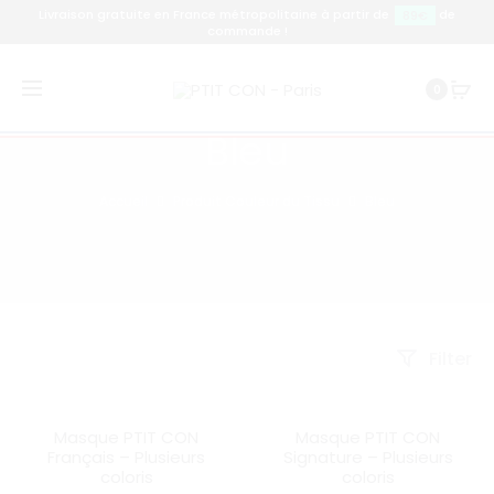
Livraison gratuite en France métropolitaine à partir de
de
89€
commande !
0
Bleu
Accueil
Produit Couleur du Tissu
Bleu
Filter
Masque PTIT CON
Masque PTIT CON
SOLD OUT
SOLD OUT
Français – Plusieurs
Signature – Plusieurs
coloris
coloris