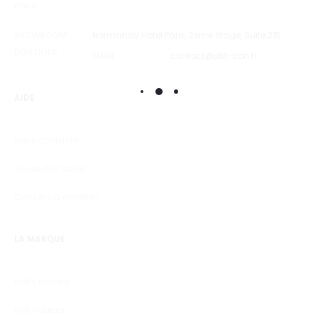
nous…
SHOWROOM –
Normandy Hôtel Paris, 2ème étage, Suite 215.
BOUTIQUE
EMAIL
contact@ptit-con.fr
AIDE
Nous contacter
Guide des tailles
Conseils d’entretien
LA MARQUE
Notre Histoire
Nos Valeurs