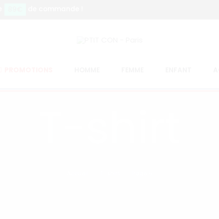
89€
e
de commande !
PROMOTIONS
HOMME
FEMME
ENFANT
A
T-shirt
Accueil
T-shirt
Page 5