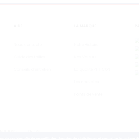
AIDE
LA MARQUE
PA
Nous contacter
Notre Histoire
Guide des tailles
Nos Valeurs
Conseils d’entretien
La qualité PTIT CON
Les nouvelles
Points de vente
NDITIONS
PRESSE
tion de cookies afin de recueillir des données de statistiques et permettre le partage 