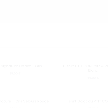
fichage
–
r
Ce
SOLD OUT
sultats
t Signature Enfant – Gris
T-shirt PTIT CON L’art & l
produit
Blanc
29,00
€
a
49,00
€
plusieurs
variations.
Ce
Les
SOLD OUT
gnature – Gris Velours Rouge
T-shirt Doigt du PTIT CO
produit
options