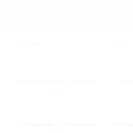
Af
73 products
de
65
73
su
Ce
73
SOLD OUT
SOLD OUT
ré
T-shirt Signature Enfant – Bleu Marine
T-shir
produit
29,00
€
a
plusieurs
variations.
Ce
Les
SOLD OUT
SOLD OUT
T-shirt Signature – Noir Velours Noir
T-shirt Si
produit
options