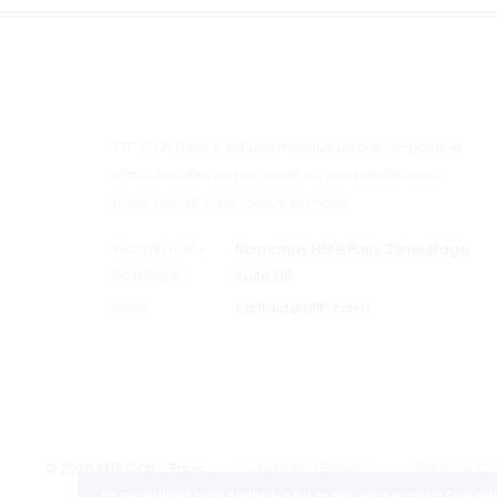
page
du
produit
PTIT CON Paris, c’est une marque de prêt-à-porter et
d’accessoires un peu street, un peu rebelle aussi,
mais surtout c’est vous, c’est nous…
SHOWROOM –
Normandy Hôtel Paris, 2ème étage,
BOUTIQUE
Suite 215.
EMAIL
contact@ptit-con.fr
© 2020 PTIT CON - Paris
MENTIONS LÉGALES
TERMES & CO
En poursuivant votre navigation sur ce site, vous acceptez l'utilisa