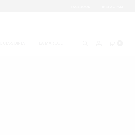
FACEBOOK
INSTAGRAM
Search
Account
CCESSOIRES
LA MARQUE
0