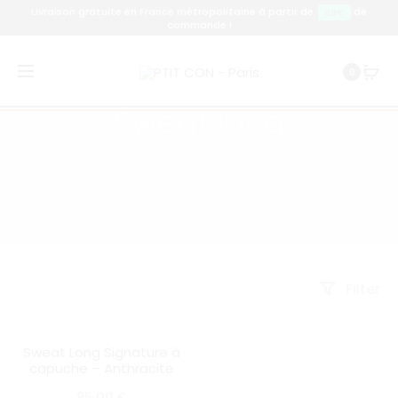
Livraison gratuite en France métropolitaine à partir de
de
89€
commande !
0
Sweat long
Accueil
Sweat long
Filter
Sweat Long Signature à
SOLD OUT
capuche – Anthracite
95,00
€