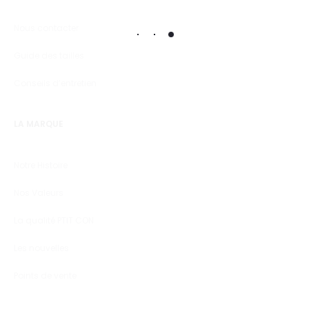
Nous contacter
Guide des tailles
Conseils d’entretien
LA MARQUE
Notre Histoire
Nos Valeurs
La qualité PTIT CON
Les nouvelles
Points de vente